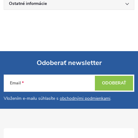
Ostatné informácie
Odoberať newsletter
Z
Email
ODOBERAŤ
á
Vložením e-mailu súhlasíte s
obchodnými podmienkami
.
p
ä