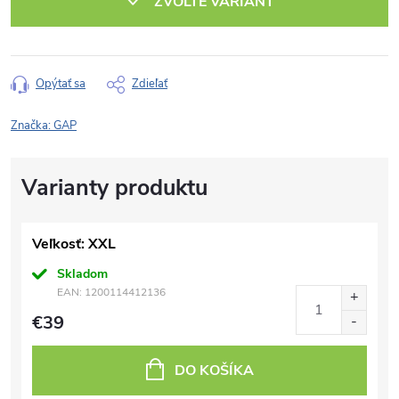
ZVOĽTE VARIANT
Opýtať sa
Zdieľať
Značka:
GAP
Veľkosť: XXL
Skladom
EAN:
1200114412136
€39
DO KOŠÍKA