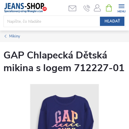
Prejsť
NÁKUPN
KOŠÍK
na
obsah
HĽADAŤ
Mikiny
GAP Chlapecká Dětská
mikina s logem 712227-01