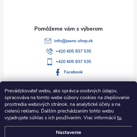
t
i
e
info
@
jeans-shop.sk
+420 605 837 535
+420 605 837 535
Facebook
Prevádzkovateľ webu, ako správca osobných údajov,
spracováva na tomto webe súbory cookies na zlepšovanie
Informácie pre vás
prostredia webových stránok, na analytické účely a na
cielenú reklamu. Ďalším prechádzaním tohto webu
Kategórie
vyjadrujete súhlas s ich používaním. Viac informácií
tu
.
Nastavenie