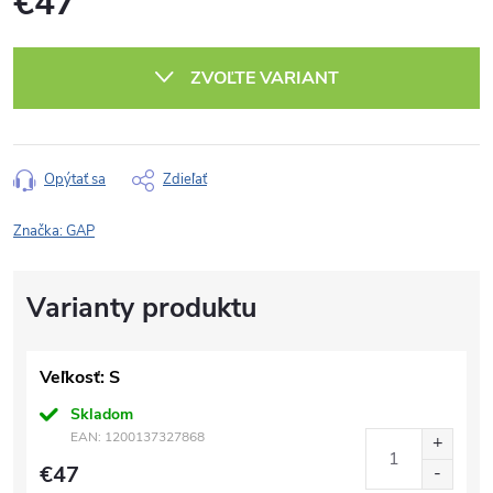
€47
Jednotková
cena:
ZVOĽTE VARIANT
Opýtať sa
Zdieľať
Značka:
GAP
Veľkosť: S
Skladom
EAN:
1200137327868
€47