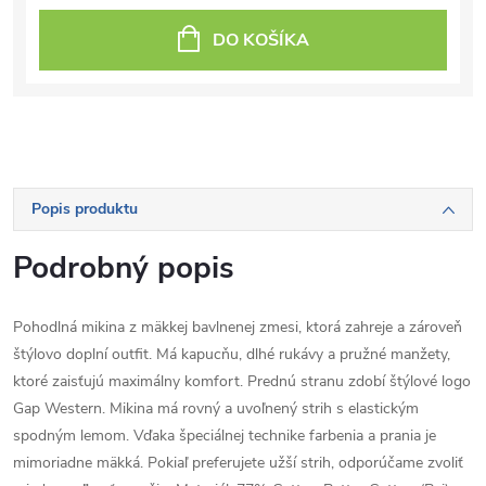
DO KOŠÍKA
Popis produktu
Podrobný popis
Pohodlná mikina z mäkkej bavlnenej zmesi, ktorá zahreje a zároveň
štýlovo doplní outfit. Má kapucňu, dlhé rukávy a pružné manžety,
ktoré zaisťujú maximálny komfort. Prednú stranu zdobí štýlové logo
Gap Western. Mikina má rovný a uvoľnený strih s elastickým
spodným lemom. Vďaka špeciálnej technike farbenia a prania je
mimoriadne mäkká. Pokiaľ preferujete užší strih, odporúčame zvoliť