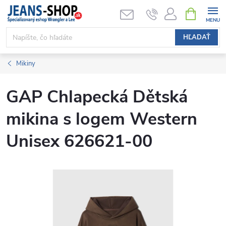
Prejsť
NÁKUPN
KOŠÍK
na
obsah
HĽADAŤ
Mikiny
GAP Chlapecká Dětská
mikina s logem Western
Unisex 626621-00