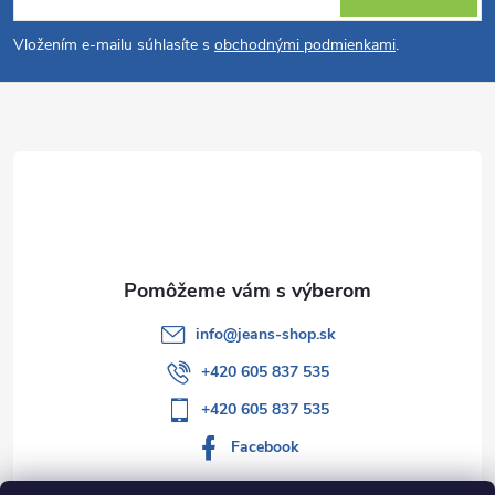
á
Vložením e-mailu súhlasíte s
obchodnými podmienkami
.
p
ä
t
i
e
info
@
jeans-shop.sk
+420 605 837 535
+420 605 837 535
Facebook