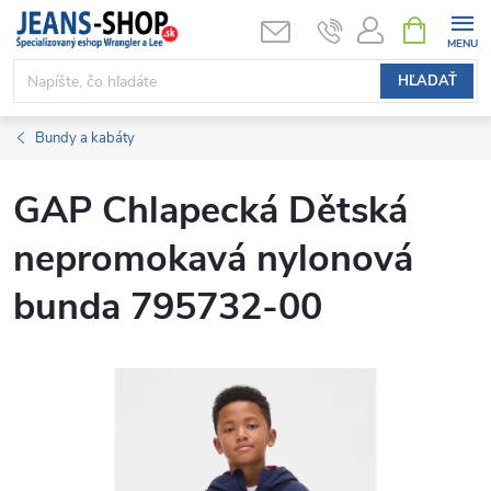
Prejsť
NÁKUPN
KOŠÍK
na
obsah
HĽADAŤ
Bundy a kabáty
GAP Chlapecká Dětská
nepromokavá nylonová
bunda 795732-00