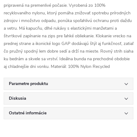
pripravená na premenlivé počasie. Vyrobená zo 100%
recyklovaného nylonu, ktorý pomáha znižovať spotrebu prírodných
zdrojov i množstvo odpadu, ponúka spoľahlivú ochranu proti dažďu
a vetru. Má kapucňu, dlhé rukávy s elastickými manžetami a
štvrtkové zapínanie na zips pre ľahké obliekanie. Klokanie vrecko na
prednej strane a ikonické logo GAP dodávajú štýl aj funkčnosť, zatiaľ
čo pružný spodný lem dobre sedí a drží na mieste. Rovný strih siaha
ku bedrám a skvele sa vrství. Ideálna bunda na prechodné obdobie
aj chladnejšie dni vonku. Materiál: 100% Nylon Recycled
Parametre produktu
Diskusia
Ostatné informácie