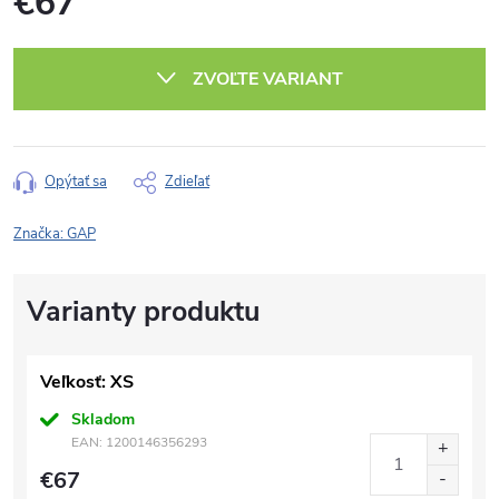
€67
Jednotková
cena:
ZVOĽTE VARIANT
Opýtať sa
Zdieľať
Značka:
GAP
Veľkosť: XS
Skladom
EAN:
1200146356293
€67