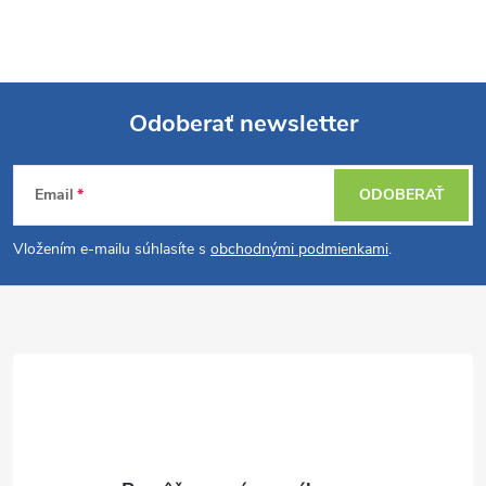
Odoberať newsletter
Z
Email
ODOBERAŤ
á
Vložením e-mailu súhlasíte s
obchodnými podmienkami
.
p
ä
t
i