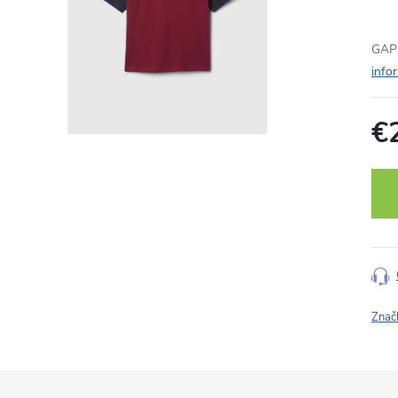
GAP 
info
€
Jedn
cena
Znač