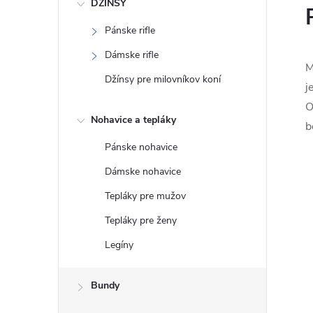
DŽÍNSY
Pánske rifle
Dámske rifle
M
Džínsy pre milovníkov koní
j
O
Nohavice a tepláky
b
Pánske nohavice
Dámske nohavice
Tepláky pre mužov
Tepláky pre ženy
Legíny
Bundy