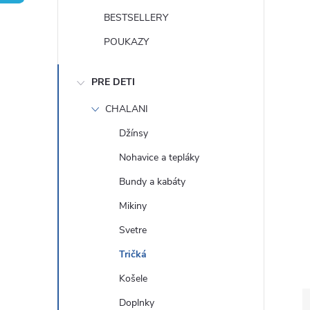
n
BESTSELLERY
ý
POUKAZY
p
PRE DETI
a
CHALANI
Džínsy
n
Nohavice a tepláky
e
Bundy a kabáty
Mikiny
l
Svetre
Tričká
Košele
Doplnky