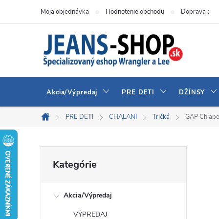
Prejsť
Moja objednávka
Hodnotenie obchodu
Doprava a pl
na
obsah
Akcia/Výpredaj
PRE DETI
DŽÍNSY
PRE DETI
CHALANI
Tričká
GAP Chlape
Domov
B
Preskočiť
Kategórie
kategórie
o
Akcia/Výpredaj
č
VÝPREDAJ