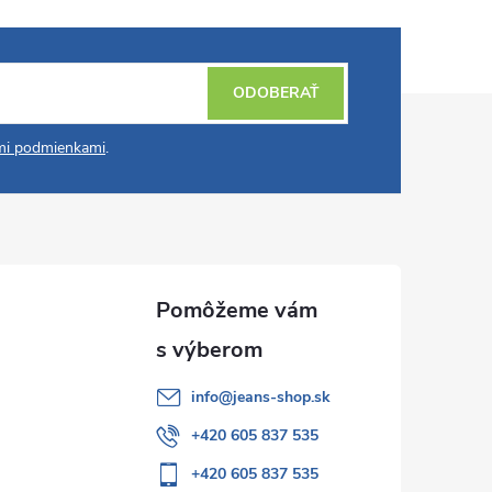
ODOBERAŤ
i podmienkami
.
info
@
jeans-shop.sk
+420 605 837 535
+420 605 837 535