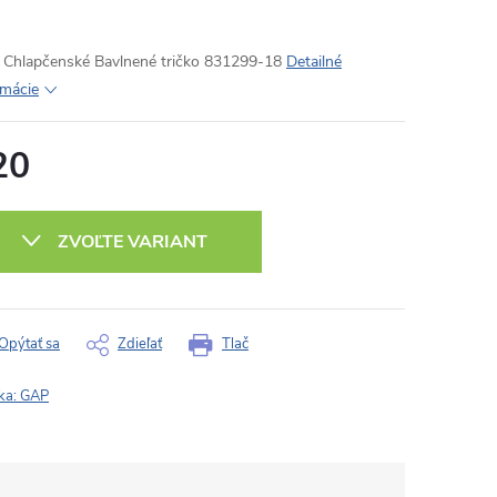
Chlapčenské Bavlnené tričko 831299-18
Detailné
rmácie
20
otková
:
ZVOĽTE VARIANT
Opýtať sa
Zdieľať
Tlač
ka:
GAP