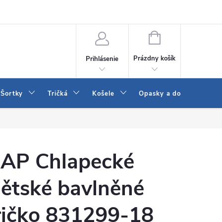
 a LEE
Naša predajňa
Blog
Kontakt
Vrátenie a výmena to
NÁKUPNÝ
KOŠÍK
Prázdny košík
Prihlásenie
Šortky
Tričká
Košele
Opasky a doplnky
AP Chlapecké
ětské bavlněné
ričko 831299-18