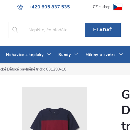
+420 605 837 535
CZ e-shop
atba
Všeobecné obchodné podmienky
Ako vybrať džínsy Wrangler
info@jeans-shop.sk
HĽADAŤ
Nohavice a tepláky
Bundy
Mikiny a svetre
cké Dětské bavlněné tričko 831299-18
G
D
t