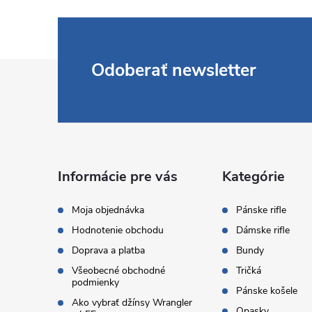
Z
Odoberať newsletter
á
p
ä
Informácie pre vás
Kategórie
t
Moja objednávka
Pánske rifle
Hodnotenie obchodu
Dámske rifle
i
Doprava a platba
Bundy
Všeobecné obchodné
Tričká
e
podmienky
Pánske košele
Ako vybrať džínsy Wrangler
Opasky