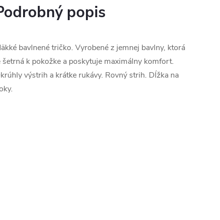
Podrobný popis
äkké bavlnené tričko. Vyrobené z jemnej bavlny, ktorá
e šetrná k pokožke a poskytuje maximálny komfort.
krúhly výstrih a krátke rukávy. Rovný strih. Dĺžka na
oky.