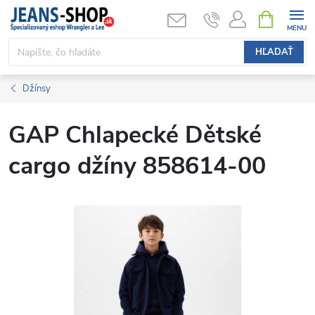
Prejsť
NÁKUPN
KOŠÍK
na
obsah
HĽADAŤ
Džínsy
GAP Chlapecké Dětské
cargo džíny 858614-00