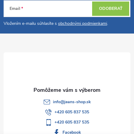
Z
Email
ODOBERAŤ
á
Vložením e-mailu súhlasíte s
obchodnými podmienkami
.
p
ä
t
i
e
info
@
jeans-shop.sk
+420 605 837 535
+420 605 837 535
Facebook