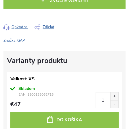
ZVOĽTE VARIANT
Opýtať sa
Zdieľať
Značka:
GAP
Veľkosť: XS
Skladom
EAN:
1200133062718
€47
DO KOŠÍKA