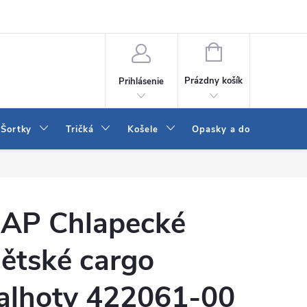
 a LEE
Naša predajňa
Blog
Kontakt
Vrátenie a výmena to
NÁKUPNÝ
KOŠÍK
Prázdny košík
Prihlásenie
Šortky
Tričká
Košele
Opasky a doplnky
AP Chlapecké
ětské cargo
alhoty 422061-00