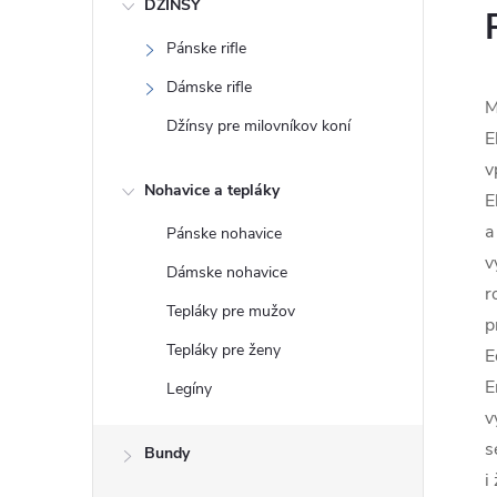
DŽÍNSY
Pánske rifle
Dámske rifle
M
Džínsy pre milovníkov koní
E
v
Nohavice a tepláky
E
a
Pánske nohavice
v
Dámske nohavice
r
Tepláky pre mužov
p
Tepláky pre ženy
E
E
Legíny
v
s
Bundy
i