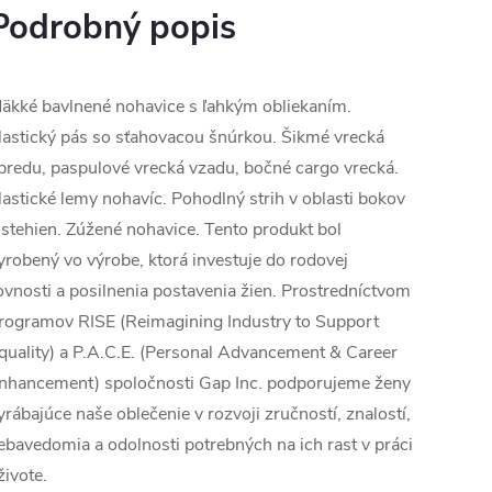
Podrobný popis
äkké bavlnené nohavice s ľahkým obliekaním.
lastický pás so sťahovacou šnúrkou. Šikmé vrecká
predu, paspulové vrecká vzadu, bočné cargo vrecká.
lastické lemy nohavíc. Pohodlný strih v oblasti bokov
 stehien. Zúžené nohavice. Tento produkt bol
yrobený vo výrobe, ktorá investuje do rodovej
ovnosti a posilnenia postavenia žien. Prostredníctvom
rogramov RISE (Reimagining Industry to Support
quality) a P.A.C.E. (Personal Advancement & Career
nhancement) spoločnosti Gap Inc. podporujeme ženy
yrábajúce naše oblečenie v rozvoji zručností, znalostí,
ebavedomia a odolnosti potrebných na ich rast v práci
 živote.