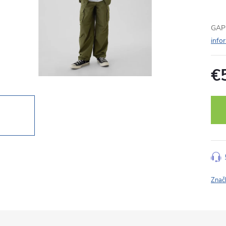
GAP 
info
€
Jedn
cena
Znač