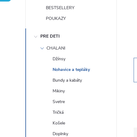
n
BESTSELLERY
ý
POUKAZY
p
PRE DETI
a
CHALANI
Džínsy
n
Nohavice a tepláky
e
Bundy a kabáty
Mikiny
l
Svetre
Tričká
Košele
Doplnky