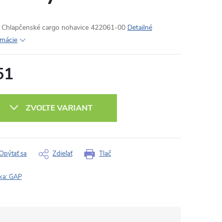
Chlapčenské cargo nohavice 422061-00
Detailné
rmácie
51
otková
:
ZVOĽTE VARIANT
Opýtať sa
Zdieľať
Tlač
ka:
GAP