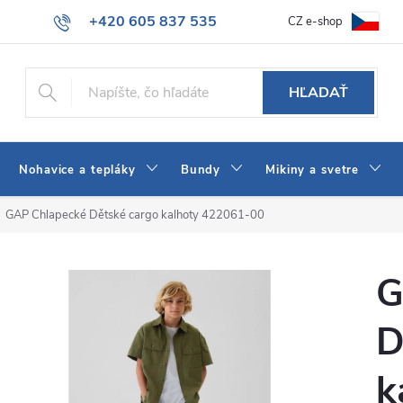
+420 605 837 535
CZ e-shop
atba
Všeobecné obchodné podmienky
Ako vybrať džínsy Wrangler
info@jeans-shop.sk
HĽADAŤ
Nohavice a tepláky
Bundy
Mikiny a svetre
GAP Chlapecké Dětské cargo kalhoty 422061-00
G
D
k