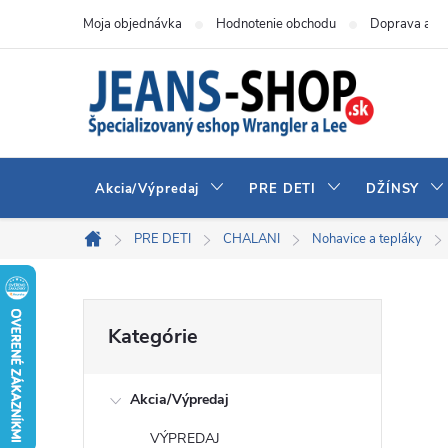
Prejsť
Moja objednávka
Hodnotenie obchodu
Doprava a pl
na
obsah
Akcia/Výpredaj
PRE DETI
DŽÍNSY
PRE DETI
CHALANI
Nohavice a tepláky
Domov
B
Preskočiť
Kategórie
kategórie
o
Akcia/Výpredaj
č
VÝPREDAJ