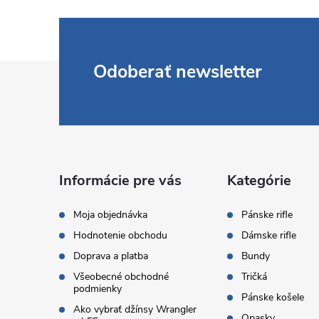
Z
Odoberať newsletter
á
p
ä
Informácie pre vás
Kategórie
t
Moja objednávka
Pánske rifle
Hodnotenie obchodu
Dámske rifle
i
Doprava a platba
Bundy
Všeobecné obchodné
Tričká
e
podmienky
Pánske košele
Ako vybrať džínsy Wrangler
Opasky