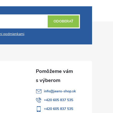
ODOBERAŤ
i podmienkami
.
info
@
jeans-shop.sk
+420 605 837 535
+420 605 837 535