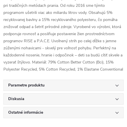
pri tradičných metódach prania. Od roku 2016 sme týmto
programom ušetrili viac ako miliardu litrov vody. Obsahujú 5%
recyklovanej bavlny a 15% recyklovaného polyesteru, čo pomáha
znižovať odpad a šetriť prírodné zdroje. Vyrobené vo výrobni, ktorá
podporuje rovnosť a posilňuje postavenie žien prostredníctvom
programov RISE a P.A.C.E. Uvoľnený strih po celej dĺžke s jemne
zúženými nohavicami - skvelý pre voľnosť pohybu. Perfektný na
každodenné nosenie, hranie i odpočinok – deti sa budú cítiť skvele a
vyzerať štýlovo. Materiál: 79% Cotton Better Cotton (Bci), 15%
Polyester Recycled, 5% Cotton Recycled, 1% Elastane Conventional
Parametre produktu
Diskusia
Ostatné informácie