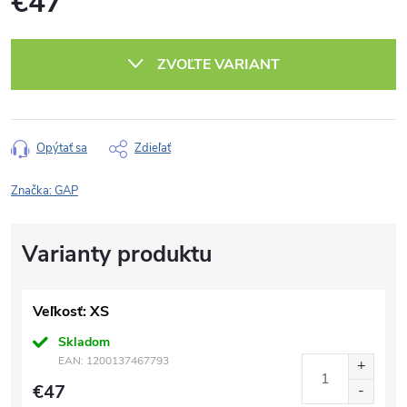
€47
Jednotková
cena:
ZVOĽTE VARIANT
Opýtať sa
Zdieľať
Značka:
GAP
Veľkosť: XS
Skladom
EAN:
1200137467793
€47