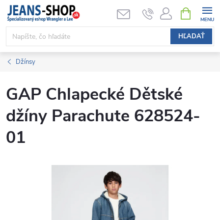
Prejsť
NÁKUPN
KOŠÍK
na
obsah
HĽADAŤ
Džínsy
GAP Chlapecké Dětské
džíny Parachute 628524-
01