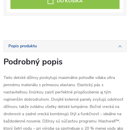
DO KOŠÍKA
Popis produktu
Podrobný popis
Tieto detské džínsy poskytujú maximálne pohodlie vďaka ultra
jemnému materiálu s prímesou elastanu. Elastický pás s
nastaviteľnou šnúrkou zaistí perfektné prispôsobenie aj tým
najmenším dobrodruhom. Dvojité kolenné panely zvyšujú odolnosť
džínsov, takže zvládnu všetky detské lumpárne. Bočné vrecká na
drobnosti a zadné vrecká kombinujú štýl a funkčnosť – ideálne na
každodenné nosenie. Džínsy sú súčasťou programu Washwell™,
ktorý šetrí vodu – pri výrobe sa spotrebuje o 20 % menej vody ako