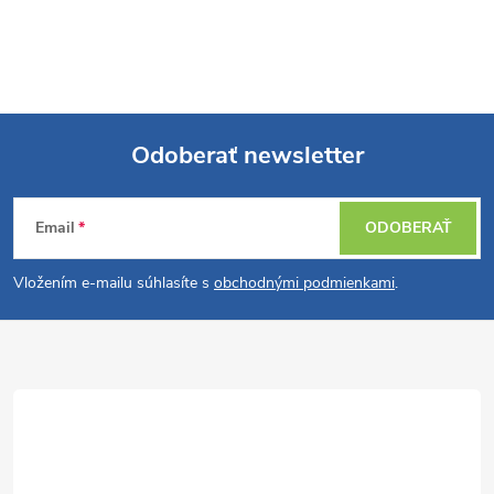
Odoberať newsletter
Z
Email
ODOBERAŤ
á
Vložením e-mailu súhlasíte s
obchodnými podmienkami
.
p
ä
t
i