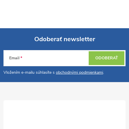
Odoberať newsletter
Z
Email
ODOBERAŤ
á
Vložením e-mailu súhlasíte s
obchodnými podmienkami
.
p
ä
t
i