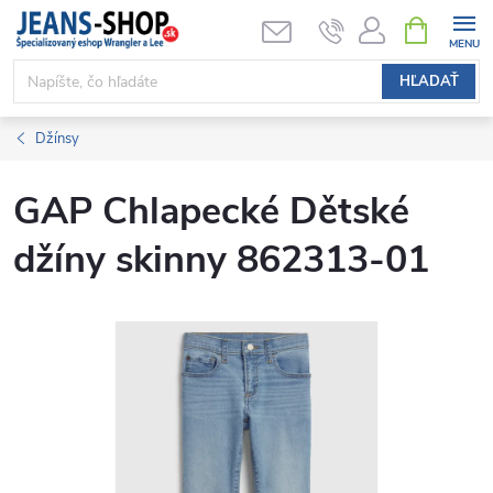
Prejsť
NÁKUPN
KOŠÍK
na
obsah
HĽADAŤ
Džínsy
GAP Chlapecké Dětské
džíny skinny 862313-01