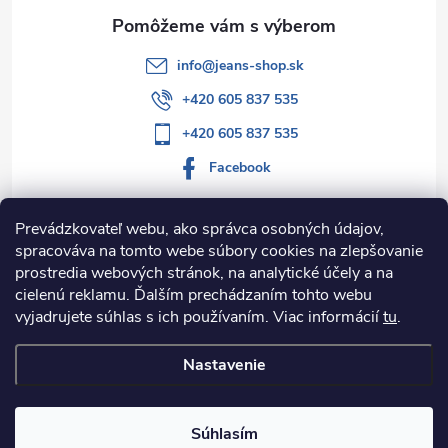
e
info
@
jeans-shop.sk
+420 605 837 535
+420 605 837 535
Facebook
Prevádzkovateľ webu, ako správca osobných údajov,
spracováva na tomto webe súbory cookies na zlepšovanie
Informácie pre vás
prostredia webových stránok, na analytické účely a na
cielenú reklamu. Ďalším prechádzaním tohto webu
Kategórie
vyjadrujete súhlas s ich používaním. Viac informácií
tu
.
Nastavenie
Copyright 2026
Jeans-shop.sk
. Všetky práva vyhradené.
Upraviť
nastavenie cookies
Súhlasím