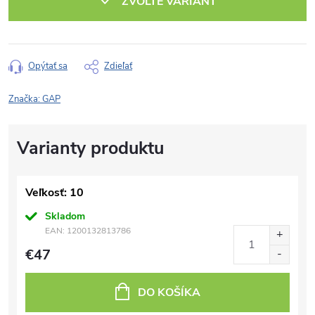
ZVOĽTE VARIANT
Opýtať sa
Zdieľať
Značka:
GAP
Veľkosť: 10
Skladom
EAN:
1200132813786
€47
DO KOŠÍKA