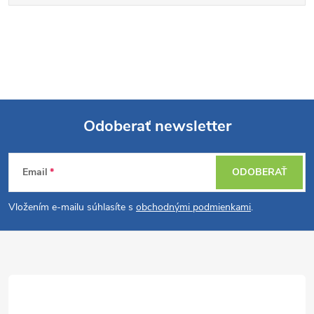
Odoberať newsletter
Z
Email
ODOBERAŤ
á
Vložením e-mailu súhlasíte s
obchodnými podmienkami
.
p
ä
t