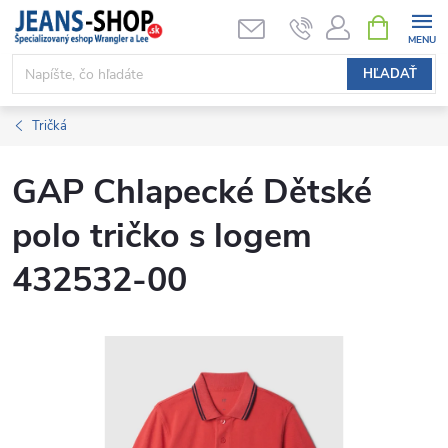
Prejsť
NÁKUPN
KOŠÍK
na
obsah
HĽADAŤ
Tričká
GAP Chlapecké Dětské
polo tričko s logem
432532-00