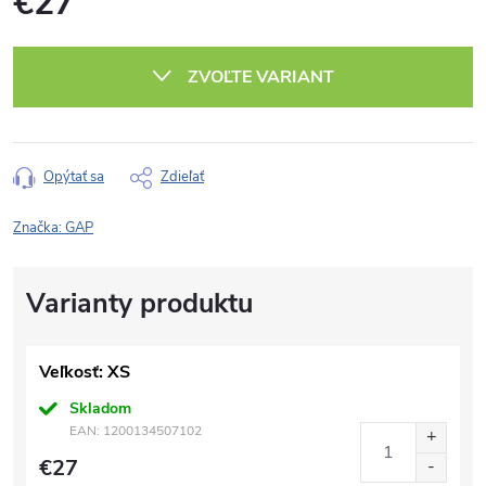
€27
Jednotková
cena:
ZVOĽTE VARIANT
Opýtať sa
Zdieľať
Značka:
GAP
Veľkosť: XS
Skladom
EAN:
1200134507102
€27