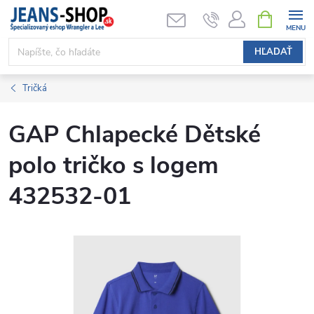
Prejsť
NÁKUPN
KOŠÍK
na
obsah
HĽADAŤ
Tričká
GAP Chlapecké Dětské
polo tričko s logem
432532-01