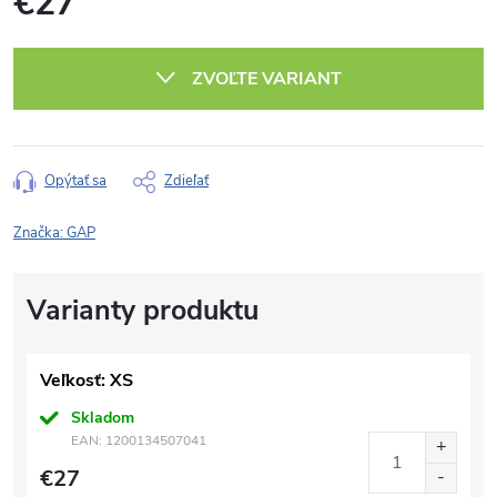
€27
Jednotková
cena:
ZVOĽTE VARIANT
Opýtať sa
Zdieľať
Značka:
GAP
Veľkosť: XS
Skladom
EAN:
1200134507041
€27