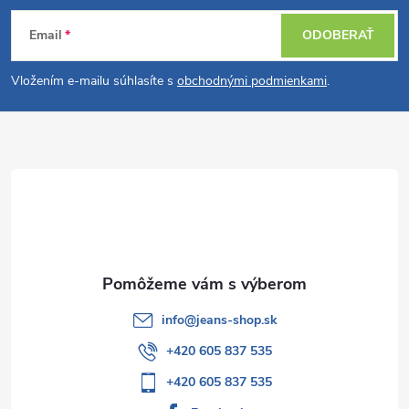
Z
Email
ODOBERAŤ
á
Vložením e-mailu súhlasíte s
obchodnými podmienkami
.
p
ä
t
i
e
info
@
jeans-shop.sk
+420 605 837 535
+420 605 837 535