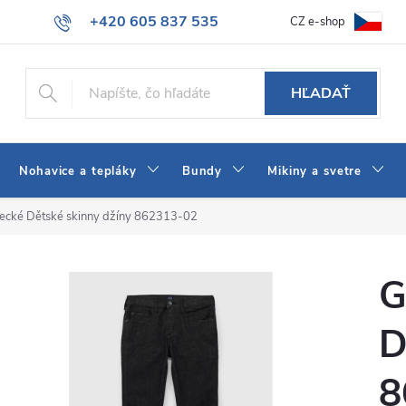
+420 605 837 535
CZ e-shop
atba
Všeobecné obchodné podmienky
Ako vybrať džínsy Wrangler
info@jeans-shop.sk
HĽADAŤ
Nohavice a tepláky
Bundy
Mikiny a svetre
ecké Dětské skinny džíny 862313-02
G
D
8