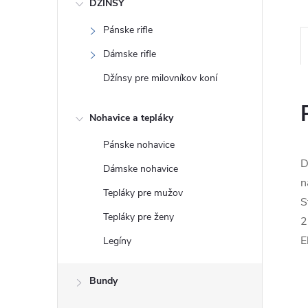
DŽÍNSY
Pánske rifle
Dámske rifle
Džínsy pre milovníkov koní
Nohavice a tepláky
Pánske nohavice
D
Dámske nohavice
n
Tepláky pre mužov
S
Tepláky pre ženy
2
E
Legíny
Bundy