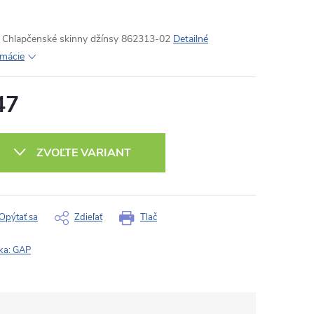
Chlapčenské skinny džínsy 862313-02
Detailné
rmácie
47
otková
:
ZVOĽTE VARIANT
Opýtať sa
Zdieľať
Tlač
ka:
GAP