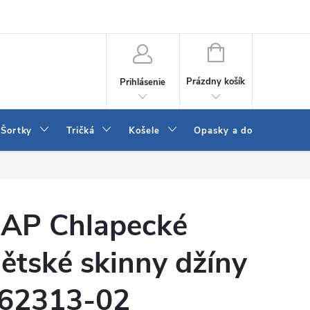
 a LEE
Naša predajňa
Blog
Kontakt
Vrátenie a výmena to
NÁKUPNÝ
KOŠÍK
Prázdny košík
Prihlásenie
Šortky
Tričká
Košele
Opasky a doplnky
AP Chlapecké
ětské skinny džíny
62313-02