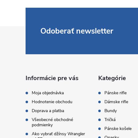
Z
Odoberať newsletter
á
p
ä
Informácie pre vás
Kategórie
t
Moja objednávka
Pánske rifle
Hodnotenie obchodu
Dámske rifle
i
Doprava a platba
Bundy
Všeobecné obchodné
Tričká
e
podmienky
Pánske košele
Ako vybrať džínsy Wrangler
Opasky