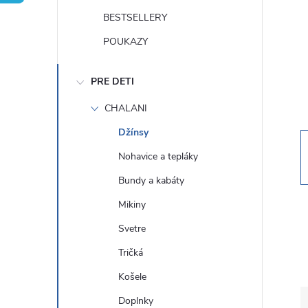
n
BESTSELLERY
ý
POUKAZY
p
PRE DETI
a
CHALANI
Džínsy
n
Nohavice a tepláky
e
Bundy a kabáty
Mikiny
l
Svetre
Tričká
Košele
Doplnky