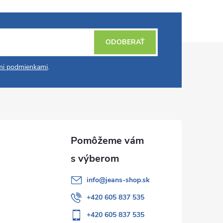
ODOBERAŤ
i podmienkami
.
info
@
jeans-shop.sk
+420 605 837 535
+420 605 837 535