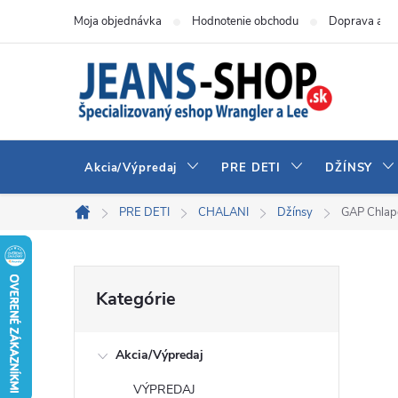
Prejsť
Moja objednávka
Hodnotenie obchodu
Doprava a pl
na
obsah
Akcia/Výpredaj
PRE DETI
DŽÍNSY
PRE DETI
CHALANI
Džínsy
GAP Chlap
Domov
B
Preskočiť
Kategórie
kategórie
o
Akcia/Výpredaj
č
VÝPREDAJ