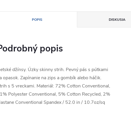
POPIS
DISKUSIA
Podrobný popis
etské džínsy. Úzky skinny strih. Pevný pás s pútkami
a opasok. Zapínanie na zips a gombík alebo háčik.
trih s 5 vreckami. Materiál: 72% Cotton Conventional,
1% Polyester Conventional, 5% Cotton Recycled, 2%
lastane Conventional Spandex / 52.0 in / 10.7oz/sq