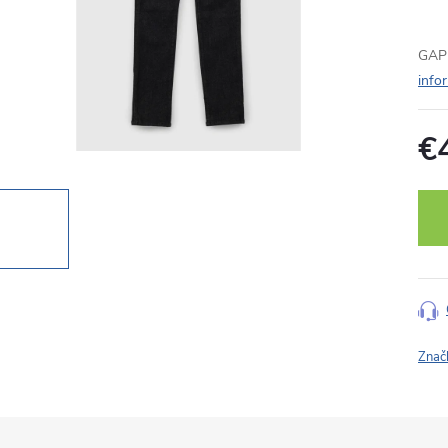
GAP 
info
€
Jedn
cena
Znač