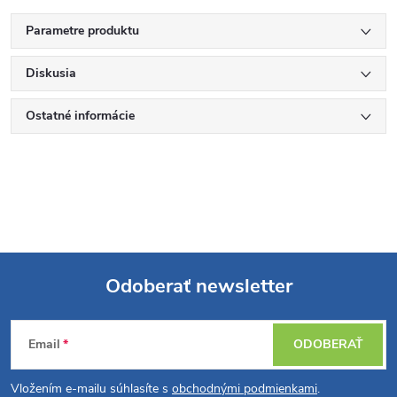
Parametre produktu
Diskusia
Ostatné informácie
Odoberať newsletter
Z
Email
ODOBERAŤ
á
Vložením e-mailu súhlasíte s
obchodnými podmienkami
.