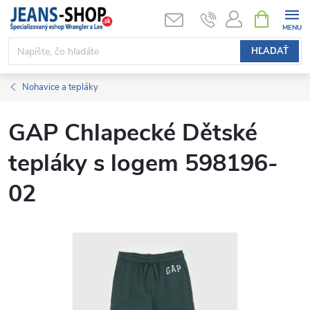
Prejsť
NÁKUPN
KOŠÍK
na
obsah
HĽADAŤ
Nohavice a tepláky
GAP Chlapecké Dětské
tepláky s logem 598196-
02