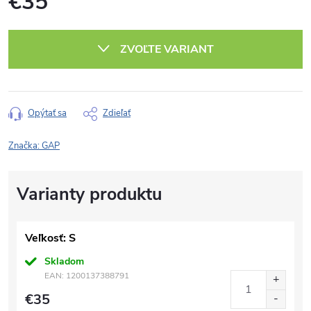
€35
Jednotková
cena:
ZVOĽTE VARIANT
Opýtať sa
Zdieľať
Značka:
GAP
Veľkosť: S
Skladom
EAN:
1200137388791
€35