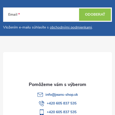
Z
Email
ODOBERAŤ
á
Vložením e-mailu súhlasíte s
obchodnými podmienkami
.
p
ä
t
i
e
info
@
jeans-shop.sk
+420 605 837 535
+420 605 837 535