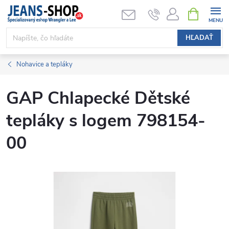
Prejsť
NÁKUPN
KOŠÍK
na
obsah
HĽADAŤ
Nohavice a tepláky
GAP Chlapecké Dětské
tepláky s logem 798154-
00