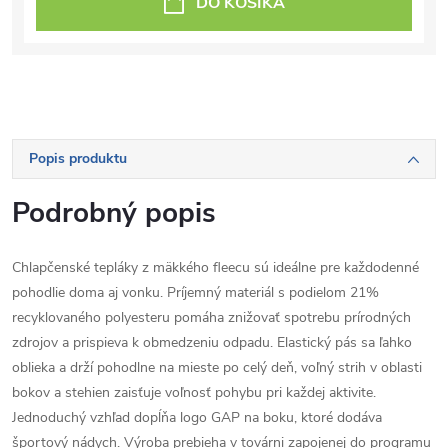
DO KOŠÍKA
Popis produktu
Podrobný popis
Chlapčenské tepláky z mäkkého fleecu sú ideálne pre každodenné
pohodlie doma aj vonku. Príjemný materiál s podielom 21%
recyklovaného polyesteru pomáha znižovať spotrebu prírodných
zdrojov a prispieva k obmedzeniu odpadu. Elastický pás sa ľahko
oblieka a drží pohodlne na mieste po celý deň, voľný strih v oblasti
bokov a stehien zaisťuje voľnosť pohybu pri každej aktivite.
Jednoduchý vzhľad dopĺňa logo GAP na boku, ktoré dodáva
športový nádych. Výroba prebieha v továrni zapojenej do programu