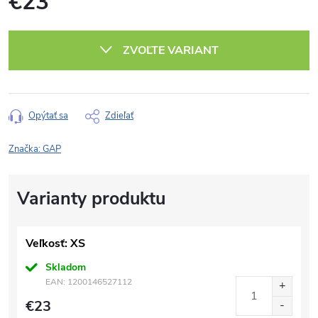
€23
Jednotková
cena:
ZVOĽTE VARIANT
Opýtať sa
Zdieľať
Značka:
GAP
Veľkosť: XS
Skladom
EAN:
1200146527112
€23