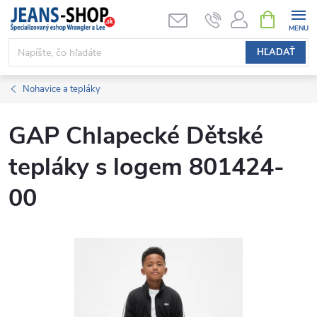
Prejsť
NÁKUPN
KOŠÍK
na
obsah
HĽADAŤ
Nohavice a tepláky
GAP Chlapecké Dětské
tepláky s logem 801424-
00