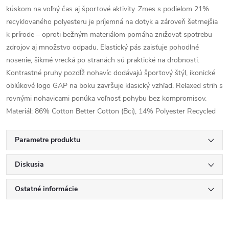
kúskom na voľný čas aj športové aktivity. Zmes s podielom 21%
recyklovaného polyesteru je príjemná na dotyk a zároveň šetrnejšia
k prírode – oproti bežným materiálom pomáha znižovať spotrebu
zdrojov aj množstvo odpadu. Elastický pás zaisťuje pohodlné
nosenie, šikmé vrecká po stranách sú praktické na drobnosti.
Kontrastné pruhy pozdĺž nohavíc dodávajú športový štýl, ikonické
oblúkové logo GAP na boku završuje klasický vzhľad. Relaxed strih s
rovnými nohavicami ponúka voľnosť pohybu bez kompromisov.
Materiál: 86% Cotton Better Cotton (Bci), 14% Polyester Recycled
Parametre produktu
Diskusia
Ostatné informácie