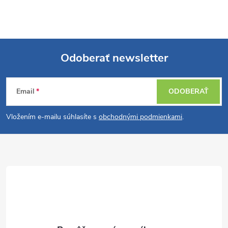
Odoberať newsletter
Z
Email
ODOBERAŤ
á
Vložením e-mailu súhlasíte s
obchodnými podmienkami
.
p
ä
t
i