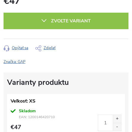
€47
Jednotková
cena:
ZVOĽTE VARIANT
Opýtať sa
Zdieľať
Značka:
GAP
Veľkosť: XS
Skladom
EAN:
1200146420710
€47