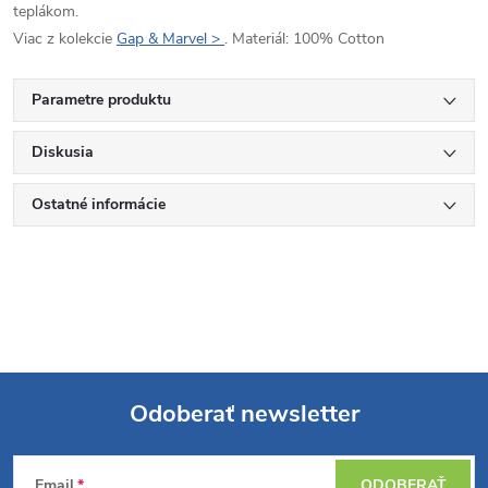
teplákom.
Viac z kolekcie
Gap & Marvel >
. Materiál: 100% Cotton
Parametre produktu
Diskusia
Ostatné informácie
Odoberať newsletter
Z
Email
ODOBERAŤ