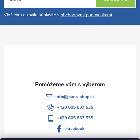
á
Vložením e-mailu súhlasíte s
obchodnými podmienkami
.
p
ä
t
i
e
info
@
jeans-shop.sk
+420 605 837 535
+420 605 837 535
Facebook