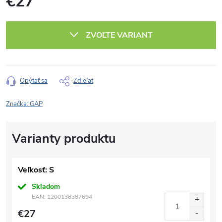
€27
Jednotková
cena:
ZVOĽTE VARIANT
Opýtať sa
Zdieľať
Značka:
GAP
Veľkosť: S
Skladom
EAN:
1200138387694
€27