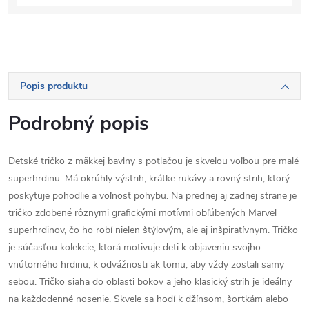
Popis produktu
Podrobný popis
Detské tričko z mäkkej bavlny s potlačou je skvelou voľbou pre malé
superhrdinu. Má okrúhly výstrih, krátke rukávy a rovný strih, ktorý
poskytuje pohodlie a voľnosť pohybu. Na prednej aj zadnej strane je
tričko zdobené rôznymi grafickými motívmi obľúbených Marvel
superhrdinov, čo ho robí nielen štýlovým, ale aj inšpiratívnym. Tričko
je súčasťou kolekcie, ktorá motivuje deti k objaveniu svojho
vnútorného hrdinu, k odvážnosti ak tomu, aby vždy zostali samy
sebou. Tričko siaha do oblasti bokov a jeho klasický strih je ideálny
na každodenné nosenie. Skvele sa hodí k džínsom, šortkám alebo