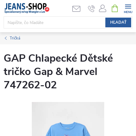
Prejsť
NÁKUPN
KOŠÍK
na
obsah
HĽADAŤ
Tričká
GAP Chlapecké Dětské
tričko Gap & Marvel
747262-02