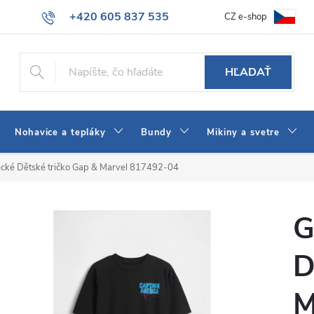
+420 605 837 535
CZ e-shop
atba
Všeobecné obchodné podmienky
Ako vybrať džínsy Wrangler
info@jeans-shop.sk
HĽADAŤ
Nohavice a tepláky
Bundy
Mikiny a svetre
cké Dětské tričko Gap & Marvel 817492-04
G
D
M