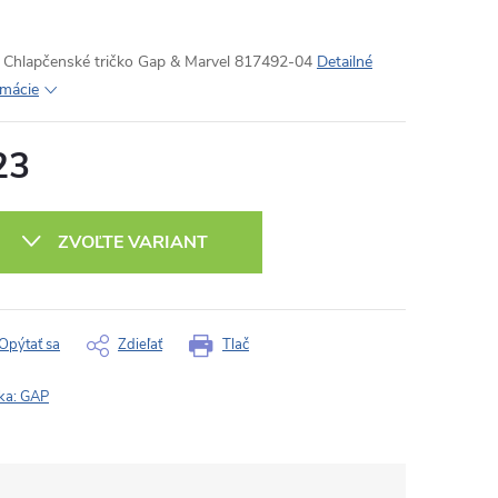
Chlapčenské tričko Gap & Marvel 817492-04
Detailné
rmácie
23
otková
:
ZVOĽTE VARIANT
Opýtať sa
Zdieľať
Tlač
ka:
GAP