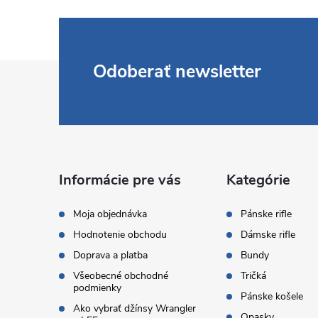
Z
Odoberať newsletter
á
p
ä
Informácie pre vás
Kategórie
t
Moja objednávka
Pánske rifle
Hodnotenie obchodu
Dámske rifle
i
Doprava a platba
Bundy
Všeobecné obchodné
Tričká
e
podmienky
Pánske košele
Ako vybrať džínsy Wrangler
Opasky