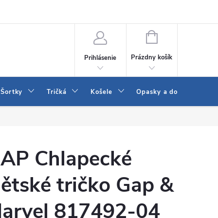
 a LEE
Naša predajňa
Blog
Kontakt
Vrátenie a výmena to
NÁKUPNÝ
KOŠÍK
Prázdny košík
Prihlásenie
Šortky
Tričká
Košele
Opasky a doplnky
AP Chlapecké
ětské tričko Gap &
arvel 817492-04