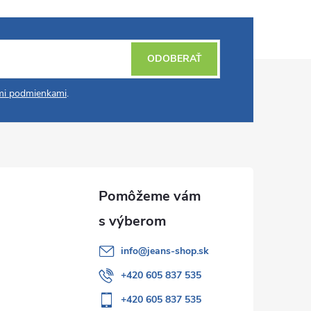
ODOBERAŤ
i podmienkami
.
info
@
jeans-shop.sk
+420 605 837 535
+420 605 837 535