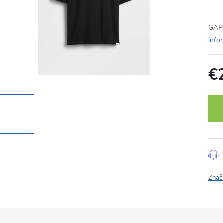
GAP 
info
€
Jedn
cena
Znač