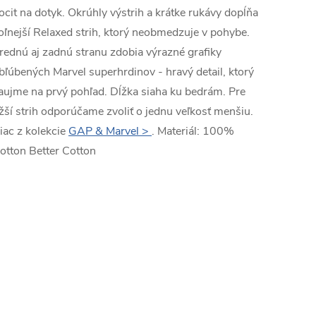
ocit na dotyk. Okrúhly výstrih a krátke rukávy dopĺňa
oľnejší Relaxed strih, ktorý neobmedzuje v pohybe.
rednú aj zadnú stranu zdobia výrazné grafiky
bľúbených Marvel superhrdinov - hravý detail, ktorý
aujme na prvý pohľad. Dĺžka siaha ku bedrám. Pre
žší strih odporúčame zvoliť o jednu veľkosť menšiu.
iac z kolekcie
GAP & Marvel >
. Materiál: 100%
otton Better Cotton