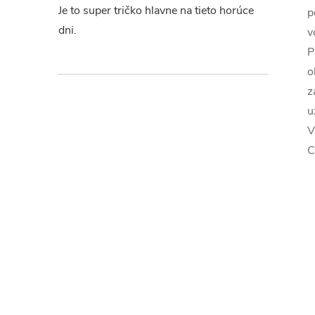
Je to super tričko hlavne na tieto horúce
p
dni.
v
P
o
z
u
V
C