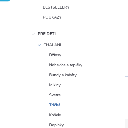
n
BESTSELLERY
ý
POUKAZY
p
PRE DETI
a
CHALANI
Džínsy
n
Nohavice a tepláky
e
Bundy a kabáty
Mikiny
l
Svetre
Tričká
Košele
Doplnky