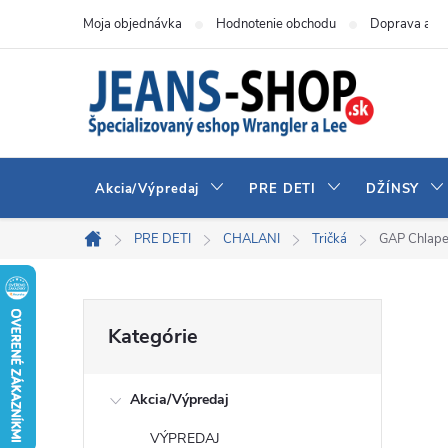
Prejsť
Moja objednávka
Hodnotenie obchodu
Doprava a pl
na
obsah
Akcia/Výpredaj
PRE DETI
DŽÍNSY
PRE DETI
CHALANI
Tričká
GAP Chlape
Domov
B
Preskočiť
Kategórie
kategórie
o
Akcia/Výpredaj
č
VÝPREDAJ