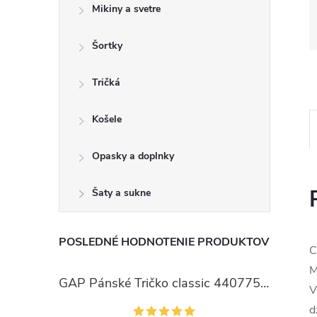
Mikiny a svetre
Šortky
Tričká
Košele
Opasky a doplnky
Šaty a sukne
POSLEDNÉ HODNOTENIE PRODUKTOV
C
M
GAP Pánské Tričko classic 440775-00
V
d