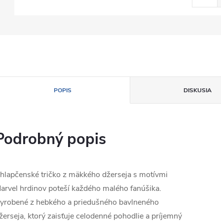
POPIS
DISKUSIA
Podrobný popis
hlapčenské tričko z mäkkého džerseja s motívmi
arvel hrdinov poteší každého malého fanúšika.
yrobené z hebkého a priedušného bavlneného
žerseja, ktorý zaisťuje celodenné pohodlie a príjemný