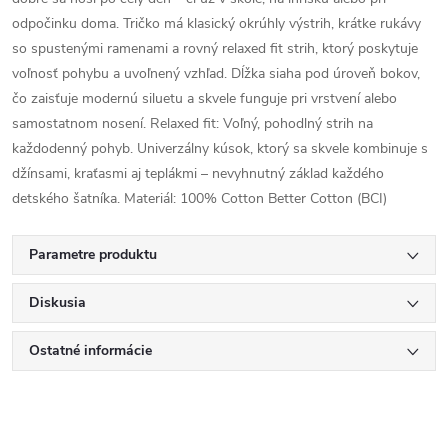
odpočinku doma. Tričko má klasický okrúhly výstrih, krátke rukávy
so spustenými ramenami a rovný relaxed fit strih, ktorý poskytuje
voľnosť pohybu a uvoľnený vzhľad. Dĺžka siaha pod úroveň bokov,
čo zaisťuje modernú siluetu a skvele funguje pri vrstvení alebo
samostatnom nosení. Relaxed fit: Voľný, pohodlný strih na
každodenný pohyb. Univerzálny kúsok, ktorý sa skvele kombinuje s
džínsami, kraťasmi aj teplákmi – nevyhnutný základ každého
detského šatníka. Materiál: 100% Cotton Better Cotton (BCI)
Parametre produktu
Diskusia
Ostatné informácie