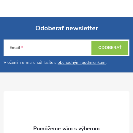
Odoberať newsletter
Z
Email
ODOBERAŤ
á
Vložením e-mailu súhlasíte s
obchodnými podmienkami
.
p
ä
t
i
e