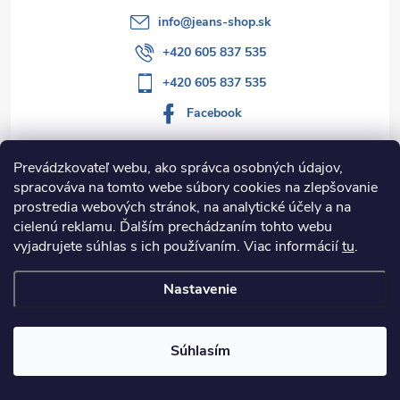
info
@
jeans-shop.sk
+420 605 837 535
+420 605 837 535
Facebook
Prevádzkovateľ webu, ako správca osobných údajov,
spracováva na tomto webe súbory cookies na zlepšovanie
Informácie pre vás
prostredia webových stránok, na analytické účely a na
cielenú reklamu. Ďalším prechádzaním tohto webu
Kategórie
vyjadrujete súhlas s ich používaním. Viac informácií
tu
.
Nastavenie
Copyright 2026
Jeans-shop.sk
. Všetky práva vyhradené.
Upraviť
nastavenie cookies
Súhlasím
Vytvoril Shoptet