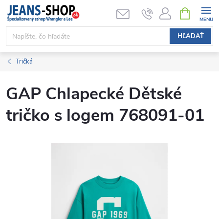
Prejsť
NÁKUPN
KOŠÍK
na
obsah
HĽADAŤ
Tričká
GAP Chlapecké Dětské
tričko s logem 768091-01