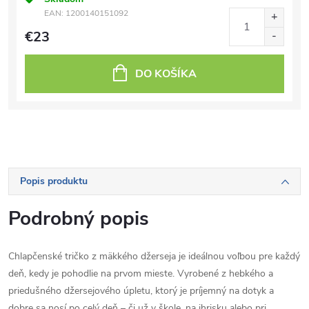
EAN:
1200140151092
€23
DO KOŠÍKA
Popis produktu
Podrobný popis
Chlapčenské tričko z mäkkého džerseja je ideálnou voľbou pre každý
deň, kedy je pohodlie na prvom mieste. Vyrobené z hebkého a
priedušného džersejového úpletu, ktorý je príjemný na dotyk a
dobre sa nosí po celý deň – či už v škole, na ihrisku alebo pri