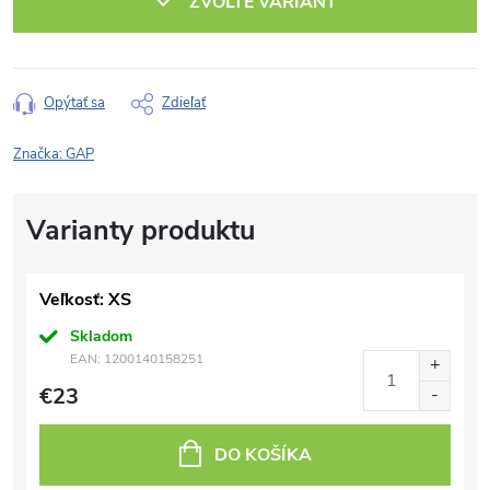
ZVOĽTE VARIANT
Opýtať sa
Zdieľať
Značka:
GAP
Veľkosť: XS
Skladom
EAN:
1200140158251
€23
DO KOŠÍKA