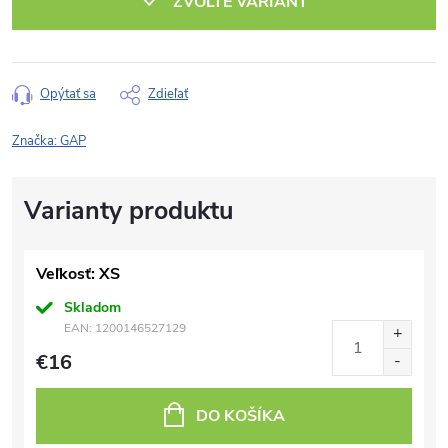
ZVOĽTE VARIANT
Opýtať sa
Zdieľať
Značka:
GAP
Veľkosť: XS
Skladom
EAN:
1200146527129
€16
DO KOŠÍKA