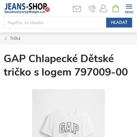
Prejsť
NÁKUPN
KOŠÍK
na
obsah
HĽADAŤ
Tričká
GAP Chlapecké Dětské
tričko s logem 797009-00