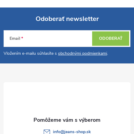
Odoberať newsletter
Z
Email
ODOBERAŤ
á
Vložením e-mailu súhlasíte s
obchodnými podmienkami
.
p
ä
t
i
e
info
@
jeans-shop.sk