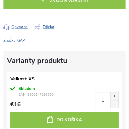
ZVOĽTE VARIANT
Opýtať sa
Zdieľať
Značka:
GAP
Veľkosť: XS
Skladom
EAN:
1200147296550
€16
DO KOŠÍKA