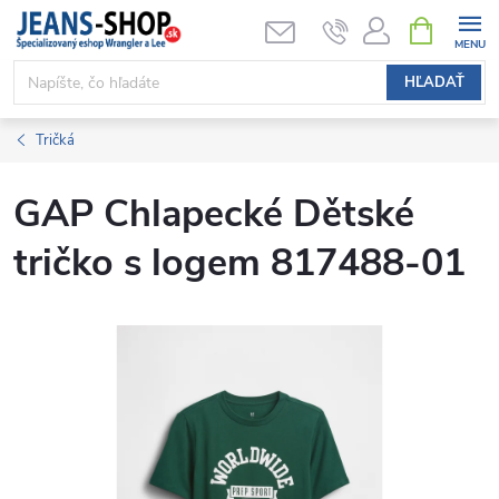
Prejsť
NÁKUPN
KOŠÍK
na
obsah
HĽADAŤ
Tričká
GAP Chlapecké Dětské
tričko s logem 817488-01