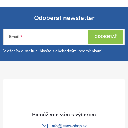
Odoberať newsletter
Z
Email
ODOBERAŤ
á
Vložením e-mailu súhlasíte s
obchodnými podmienkami
.
p
ä
t
i
e
info
@
jeans-shop.sk