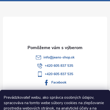
p
ä
t
i
e
info
@
jeans-shop.sk
+420 605 837 535
+420 605 837 535
Facebook
Prevádzkovateľ webu, ako správca osobných údajov,
spracováva na tomto webe súbory cookies na zlepšovanie
Informácie pre vás
prostredia webových stránok, na analytické účely a na