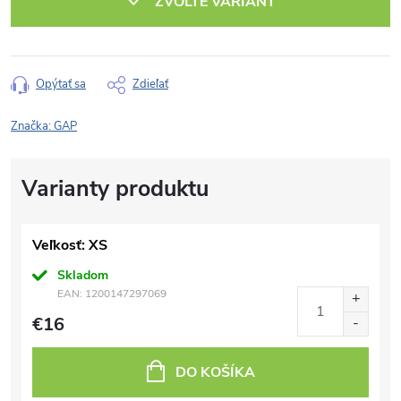
ZVOĽTE VARIANT
Opýtať sa
Zdieľať
Značka:
GAP
Veľkosť: XS
Skladom
EAN:
1200147297069
€16
DO KOŠÍKA