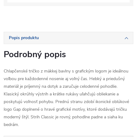
Popis produktu
Podrobný popis
Chlapčenské tričko z mäkkej bavlny s grafickým logom je ideálnou
voľbou pre každodenné nosenie aj voľný čas. Hebký a priedušný
materiál je príjemný na dotyk a zaručuje celodenné pohodlie.
Klasický okrúhly výstrih a krátke rukávy uľahčujú obliekanie a
poskytujú voľnosť pohybu. Prednú stranu zdobí ikonické oblúkové
logo Gap doplnené o hravé grafické motívy, ktoré dodávajú tričku
moderný štýl. Strih Classic je rovný, pohodlne padne a siaha ku
bedrám.