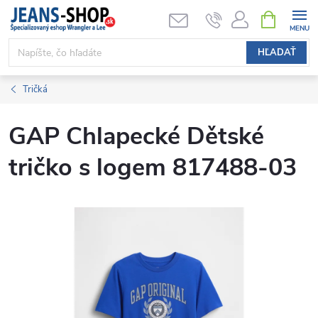
Prejsť
NÁKUPN
KOŠÍK
na
obsah
HĽADAŤ
Tričká
GAP Chlapecké Dětské
tričko s logem 817488-03