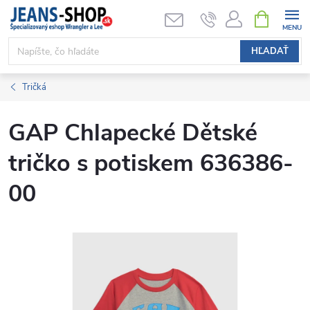
Prejsť
NÁKUPN
KOŠÍK
na
obsah
HĽADAŤ
Tričká
GAP Chlapecké Dětské
tričko s potiskem 636386-
00