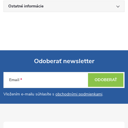
Ostatné informácie
Odoberať newsletter
Z
Email
ODOBERAŤ
á
Vložením e-mailu súhlasíte s
obchodnými podmienkami
.
p
ä