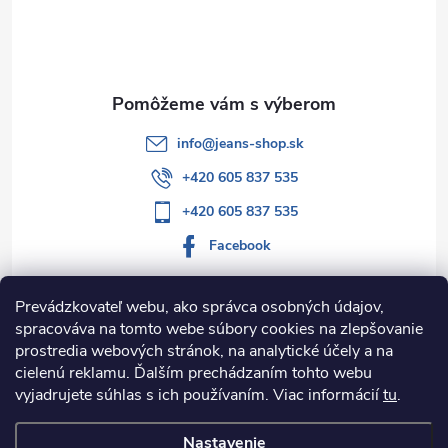
t
i
e
info
@
jeans-shop.sk
+420 605 837 535
+420 605 837 535
Facebook
Prevádzkovateľ webu, ako správca osobných údajov,
spracováva na tomto webe súbory cookies na zlepšovanie
Informácie pre vás
prostredia webových stránok, na analytické účely a na
cielenú reklamu. Ďalším prechádzaním tohto webu
Kategórie
vyjadrujete súhlas s ich používaním. Viac informácií
tu
.
Nastavenie