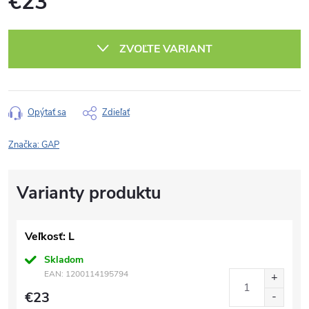
€23
Jednotková
cena:
ZVOĽTE VARIANT
Opýtať sa
Zdieľať
Značka:
GAP
Veľkosť: L
Skladom
EAN:
1200114195794
€23