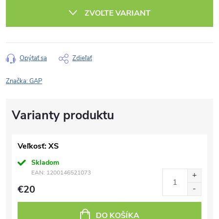
cena:
ZVOĽTE VARIANT
Opýtať sa
Zdieľať
Značka:
GAP
Veľkosť: XS
Skladom
EAN:
1200146521073
€20
DO KOŠÍKA