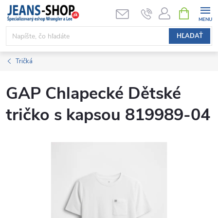
Prejsť
NÁKUPN
KOŠÍK
na
obsah
HĽADAŤ
Tričká
GAP Chlapecké Dětské
tričko s kapsou 819989-04