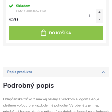
Skladom
EAN:
1200146521141
€20
DO KOŠÍKA
Popis produktu
Podrobný popis
Chlapčenské tričko z mäkkej bavlny s vreckom a logom Gap je
ideálnou voľbou pre každodenné pohodlie. Vyrobené z jemnej,
priedušnej bavlny, ktorá je príjemná na dotyk a vhodná na celodenné