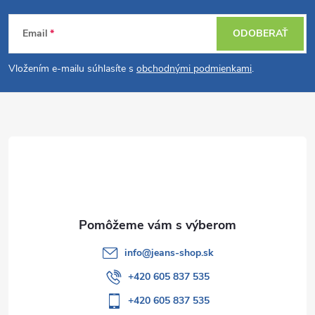
Z
Email
ODOBERAŤ
á
Vložením e-mailu súhlasíte s
obchodnými podmienkami
.
p
ä
t
i
e
info
@
jeans-shop.sk
+420 605 837 535
+420 605 837 535