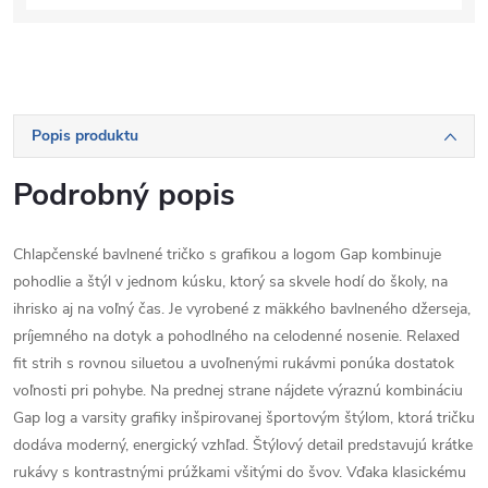
Popis produktu
Podrobný popis
Chlapčenské bavlnené tričko s grafikou a logom Gap kombinuje
pohodlie a štýl v jednom kúsku, ktorý sa skvele hodí do školy, na
ihrisko aj na voľný čas. Je vyrobené z mäkkého bavlneného džerseja,
príjemného na dotyk a pohodlného na celodenné nosenie. Relaxed
fit strih s rovnou siluetou a uvoľnenými rukávmi ponúka dostatok
voľnosti pri pohybe. Na prednej strane nájdete výraznú kombináciu
Gap log a varsity grafiky inšpirovanej športovým štýlom, ktorá tričku
dodáva moderný, energický vzhľad. Štýlový detail predstavujú krátke
rukávy s kontrastnými prúžkami všitými do švov. Vďaka klasickému