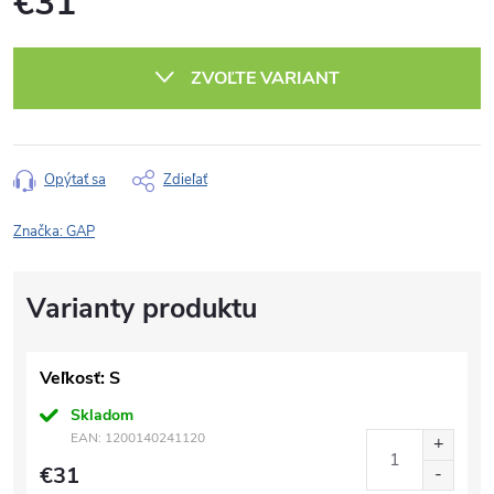
€31
Jednotková
cena:
ZVOĽTE VARIANT
Opýtať sa
Zdieľať
Značka:
GAP
Veľkosť: S
Skladom
EAN:
1200140241120
€31