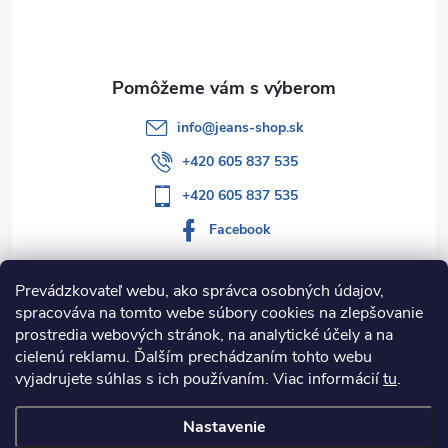
i
e
info
@
jeans-shop.sk
+420 605 837 535
+420 605 837 535
Facebook
Prevádzkovateľ webu, ako správca osobných údajov,
spracováva na tomto webe súbory cookies na zlepšovanie
Informácie pre vás
prostredia webových stránok, na analytické účely a na
cielenú reklamu. Ďalším prechádzaním tohto webu
Kategórie
vyjadrujete súhlas s ich používaním. Viac informácií
tu
.
Nastavenie