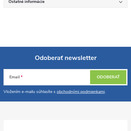
Ostatné informácie
Odoberať newsletter
Z
Email
ODOBERAŤ
á
Vložením e-mailu súhlasíte s
obchodnými podmienkami
.
p
ä
t