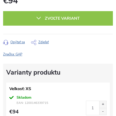
€94
Jednotková
cena:
ZVOĽTE VARIANT
Opýtať sa
Zdieľať
Značka:
GAP
Veľkosť: XS
Skladom
EAN:
1200146339715
€94