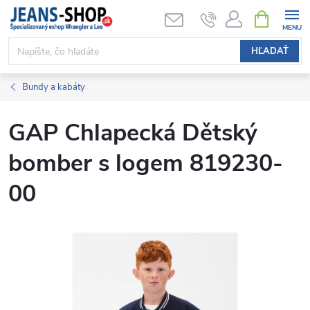
Prejsť
NÁKUPN
KOŠÍK
na
obsah
HĽADAŤ
Bundy a kabáty
GAP Chlapecká Dětský
bomber s logem 819230-
00