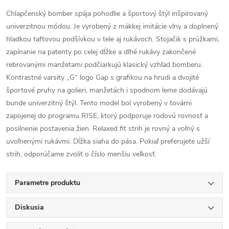
Chlapčenský bomber spája pohodlie a športový štýl inšpirovaný
univerzitnou módou. Je vyrobený z mäkkej imitácie vlny a doplnený
hladkou taftovou podšívkou v tele aj rukávoch. Stojačik s prúžkami,
zapínanie na patenty po celej dĺžke a dlhé rukávy zakončené
rebrovanými manžetami podčiarkujú klasický vzhľad bomberu.
Kontrastné varsity „G“ logo Gap s grafikou na hrudi a dvojité
športové pruhy na golieri, manžetách i spodnom leme dodávajú
bunde univerzitný štýl. Tento model bol vyrobený v továrni
zapojenej do programu RISE, ktorý podporuje rodovú rovnosť a
posilnenie postavenia žien. Relaxed fit strih je rovný a voľný s
uvoľnenými rukávmi. Dĺžka siaha do pása. Pokiaľ preferujete užší
strih, odporúčame zvoliť o číslo menšiu veľkosť.
Parametre produktu
Diskusia