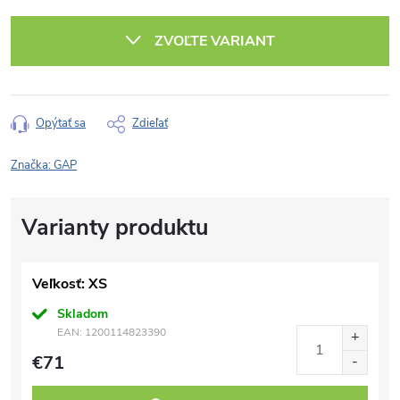
Jednotková
cena:
ZVOĽTE VARIANT
Opýtať sa
Zdieľať
Značka:
GAP
Veľkosť: XS
Skladom
EAN:
1200114823390
€71