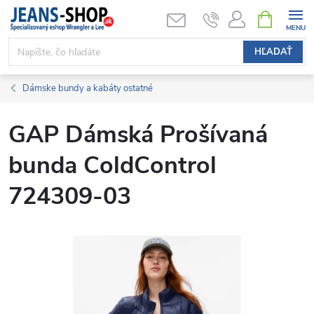
Prejsť
NÁKUPN
KOŠÍK
na
obsah
HĽADAŤ
Dámske bundy a kabáty ostatné
GAP Dámská Prošívaná
bunda ColdControl
724309-03