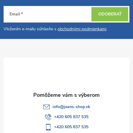
Z
Email
ODOBERAŤ
á
Vložením e-mailu súhlasíte s
obchodnými podmienkami
.
p
ä
t
i
e
info
@
jeans-shop.sk
+420 605 837 535
+420 605 837 535