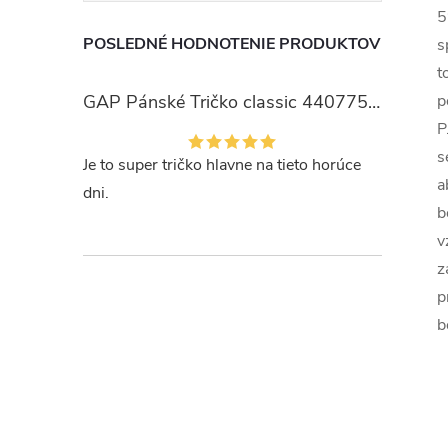
5
POSLEDNÉ HODNOTENIE PRODUKTOV
s
t
GAP Pánské Tričko classic 440775-00
p
P
s
Je to super tričko hlavne na tieto horúce
a
dni.
b
v
z
p
b