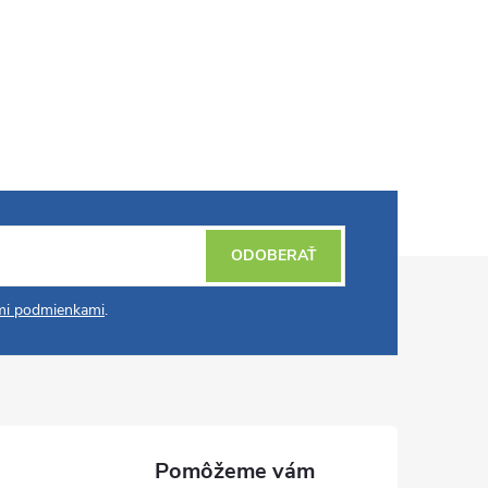
ODOBERAŤ
i podmienkami
.