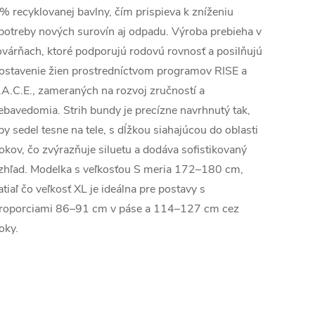
% recyklovanej bavlny, čím prispieva k zníženiu
potreby nových surovín aj odpadu. Výroba prebieha v
ovárňach, ktoré podporujú rodovú rovnosť a posilňujú
ostavenie žien prostredníctvom programov RISE a
.A.C.E., zameraných na rozvoj zručností a
ebavedomia. Strih bundy je precízne navrhnutý tak,
by sedel tesne na tele, s dĺžkou siahajúcou do oblasti
okov, čo zvýrazňuje siluetu a dodáva sofistikovaný
zhľad. Modelka s veľkosťou S meria 172–180 cm,
atiaľ čo veľkosť XL je ideálna pre postavy s
roporciami 86–91 cm v páse a 114–127 cm cez
oky.