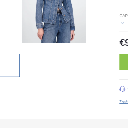
GAP
€
Jedn
cena
Znač