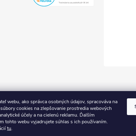
teľ webu, ako správca osobných údajov, spracováva na
súbory cookies na zlepšovanie prostredia webových
analytické účely a na cielenú reklamu. Ďalším
m tohto webu vyjadrujete súhlas s ich používaním.
ácií
tu
.