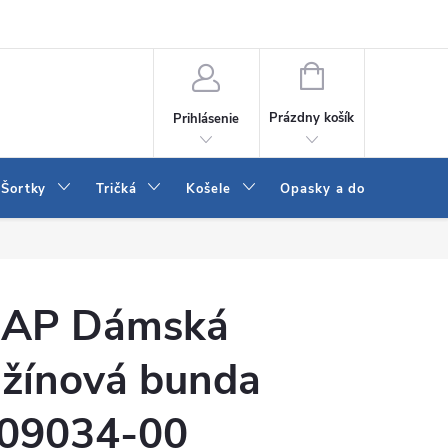
 a LEE
Naša predajňa
Blog
Kontakt
Vrátenie a výmena to
NÁKUPNÝ
KOŠÍK
Prázdny košík
Prihlásenie
Šortky
Tričká
Košele
Opasky a doplnky
AP Dámská
žínová bunda
09034-00