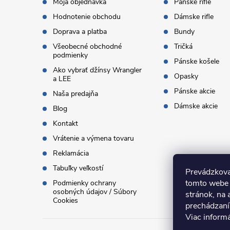
t
Moja objednávka
Pánske rifle
Hodnotenie obchodu
Dámske rifle
i
Doprava a platba
Bundy
Všeobecné obchodné
Tričká
e
podmienky
Pánske košele
Ako vybrať džínsy Wrangler
Opasky
a LEE
Pánske akcie
Naša predajňa
Dámske akcie
Blog
Kontakt
Vrátenie a výmena tovaru
Reklamácia
Tabuľky veľkostí
Prevádzkova
tomto webe 
Podmienky ochrany
osobných údajov / Súbory
stránok, na 
Cookies
prechádzaní
Viac inform