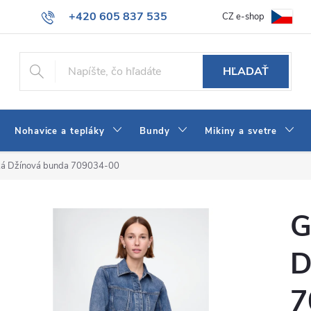
+420 605 837 535
CZ e-shop
atba
Všeobecné obchodné podmienky
Ako vybrať džínsy Wrangler
info@jeans-shop.sk
HĽADAŤ
Nohavice a tepláky
Bundy
Mikiny a svetre
á Džínová bunda 709034-00
G
D
7