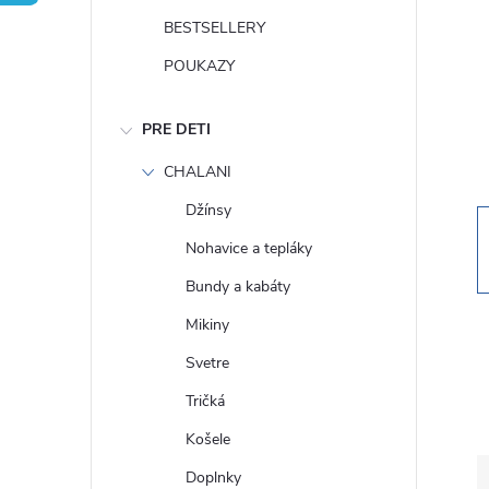
n
BESTSELLERY
ý
POUKAZY
p
PRE DETI
a
CHALANI
Džínsy
n
Nohavice a tepláky
e
Bundy a kabáty
Mikiny
l
Svetre
Tričká
Košele
Doplnky