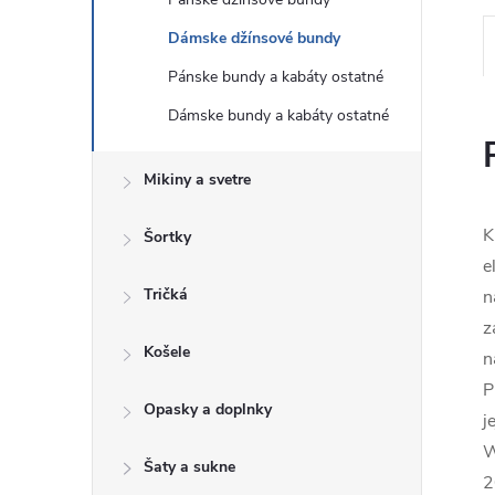
Dámske džínsové bundy
Pánske bundy a kabáty ostatné
Dámske bundy a kabáty ostatné
Mikiny a svetre
K
Šortky
e
Tričká
n
z
Košele
n
P
Opasky a doplnky
j
W
Šaty a sukne
2