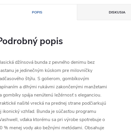
POPIS
DISKUSIA
Podrobný popis
lasická džínsová bunda z pevného denimu bez
lastanu je jedinečným kúskom pre milovníčky
adčasového štýlu. S golierom, gombíkovým
apínaním a dlhými rukávmi zakončenými manžetami
a gombíky spája nenútenú ležérnosť s eleganciou.
raktické našité vrecká na prednej strane podčiarkujú
ej ikonický vzhľad. Bunda je súčasťou programu
ashwell, vďaka ktorému sa pri výrobe spotrebuje o
0 % menej vody ako bežnými metódami. Obsahuje