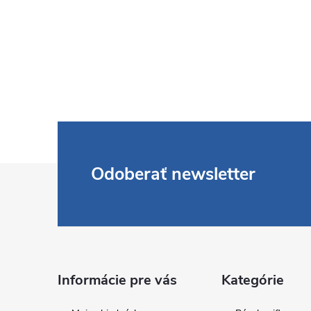
Z
Odoberať newsletter
á
p
ä
Informácie pre vás
Kategórie