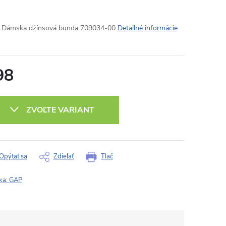
 Dámska džínsová bunda 709034-00
Detailné informácie
98
otková
:
ZVOĽTE VARIANT
Opýtať sa
Zdieľať
Tlač
ka:
GAP