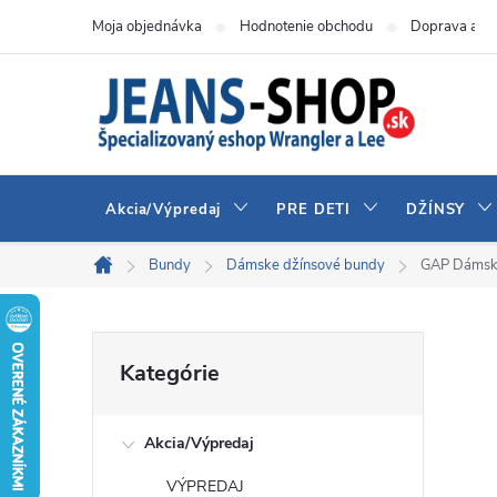
Prejsť
Moja objednávka
Hodnotenie obchodu
Doprava a pl
na
obsah
Akcia/Výpredaj
PRE DETI
DŽÍNSY
Bundy
Dámske džínsové bundy
GAP Dámsk
Domov
B
Preskočiť
Kategórie
kategórie
o
Akcia/Výpredaj
č
VÝPREDAJ