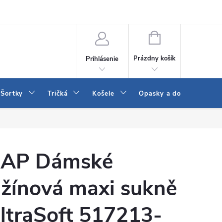
 a LEE
Naša predajňa
Blog
Kontakt
Vrátenie a výmena to
NÁKUPNÝ
KOŠÍK
Prázdny košík
Prihlásenie
Šortky
Tričká
Košele
Opasky a doplnky
AP Dámské
žínová maxi sukně
ltraSoft 517213-