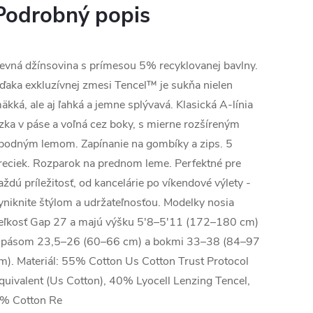
Podrobný popis
evná džínsovina s prímesou 5% recyklovanej bavlny.
ďaka exkluzívnej zmesi Tencel™ je sukňa nielen
äkká, ale aj ľahká a jemne splývavá. Klasická A-línia
zka v páse a voľná cez boky, s mierne rozšíreným
podným lemom. Zapínanie na gombíky a zips. 5
reciek. Rozparok na prednom leme. Perfektné pre
aždú príležitosť, od kancelárie po víkendové výlety -
yniknite štýlom a udržateľnosťou. Modelky nosia
eľkosť Gap 27 a majú výšku 5'8–5'11 (172–180 cm)
 pásom 23,5–26 (60–66 cm) a bokmi 33–38 (84–97
m). Materiál: 55% Cotton Us Cotton Trust Protocol
quivalent (Us Cotton), 40% Lyocell Lenzing Tencel,
% Cotton Re