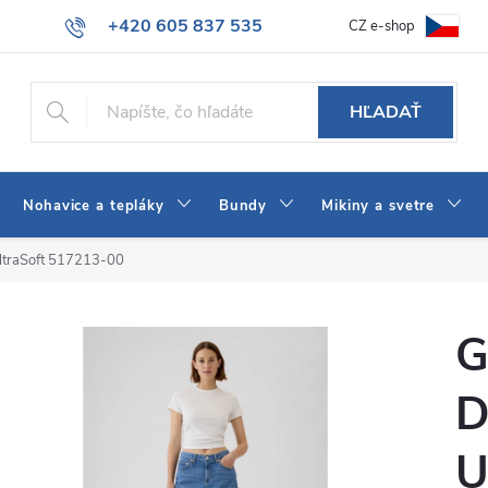
+420 605 837 535
CZ e-shop
atba
Všeobecné obchodné podmienky
Ako vybrať džínsy Wrangler
info@jeans-shop.sk
HĽADAŤ
Nohavice a tepláky
Bundy
Mikiny a svetre
ltraSoft 517213-00
G
D
U