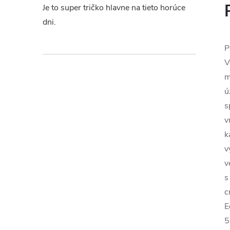
Je to super tričko hlavne na tieto horúce
dni.
P
V
m
ú
s
v
k
v
v
s
c
E
5