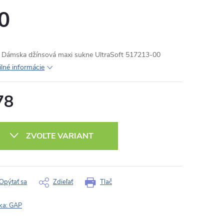
0
Dámska džínsová maxi sukne UltraSoft 517213-00
ilné informácie
78
otková
:
ZVOĽTE VARIANT
Opýtať sa
Zdieľať
Tlač
ka:
GAP