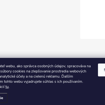
teľ webu, ako správca osobných údajov, spracováva na
súbory cookies na zlepšovanie prostredia webových
analytické účely a na cielenú reklamu. Ďalším
m tohto webu vyjadrujete súhlas s ich používaním.
ácií
tu
.
iť nastavenie cookies
ie