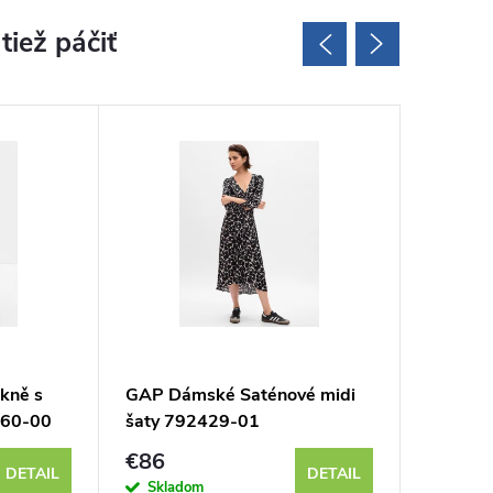
kně s
GAP Dámské Saténové midi
GAP Dá
360-00
šaty 792429-01
šaty 7
€86
€78
DETAIL
DETAIL
Skladom
Sklad