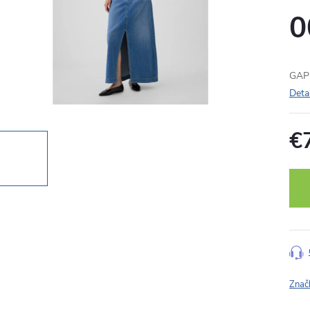
0
GAP 
Deta
€
Jedn
cena
Znač