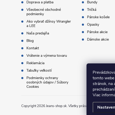
i
Doprava a platba
Bundy
Všeobecné obchodné
Tričká
e
podmienky
Pánske košele
Ako vybrať džínsy Wrangler
Opasky
a LEE
Pánske akcie
Naša predajňa
Dámske akcie
Blog
Kontakt
Vrátenie a výmena tovaru
Reklamácia
Tabuľky veľkostí
Prevádzkova
tomto webe 
Podmienky ochrany
osobných údajov / Súbory
stránok, na 
Cookies
prechádzaní
Viac inform
Copyright 2026
Jeans-shop.sk
. Všetky práva vyhradené.
Uprav
Nastaven