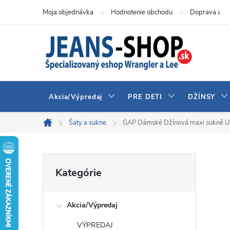
Prejsť
Moja objednávka
Hodnotenie obchodu
Doprava a pl
na
obsah
Akcia/Výpredaj
PRE DETI
DŽÍNSY
Šaty a sukne
GAP Dámské Džínová maxi sukně U
Domov
B
Preskočiť
Kategórie
kategórie
o
Akcia/Výpredaj
č
VÝPREDAJ