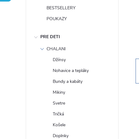
n
BESTSELLERY
ý
POUKAZY
p
PRE DETI
a
CHALANI
Džínsy
n
Nohavice a tepláky
e
Bundy a kabáty
Mikiny
l
Svetre
Tričká
Košele
Doplnky