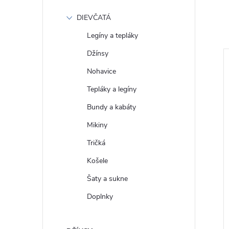
DIEVČATÁ
Legíny a tepláky
Džínsy
Nohavice
Tepláky a legíny
Bundy a kabáty
Mikiny
Tričká
Košele
Šaty a sukne
é Balonové mini
GAP Dámské Lněné košilové
74-01
maxi šaty 717632-02
Doplnky
€110
DETAIL
DETAIL
Skladom