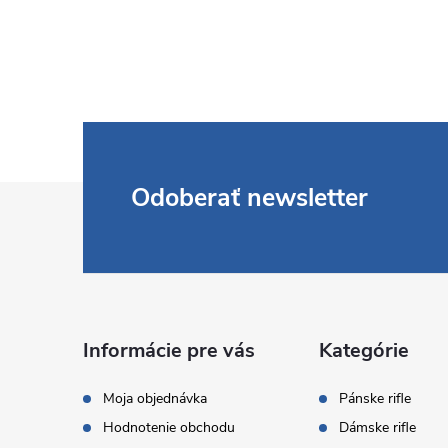
Z
Odoberať newsletter
á
p
ä
Informácie pre vás
Kategórie
t
Moja objednávka
Pánske rifle
Hodnotenie obchodu
Dámske rifle