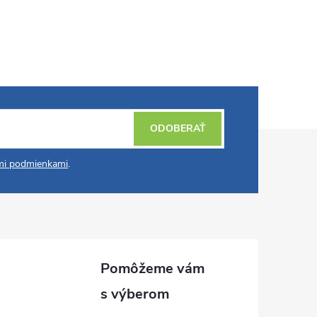
ODOBERAŤ
i podmienkami
.