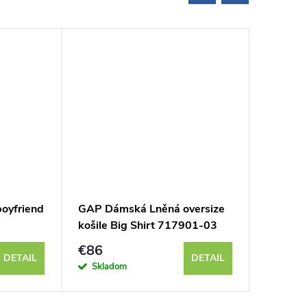
oyfriend
GAP Dámská Lněná oversize
GAP Dá
košile Big Shirt 717901-03
výstřih
€86
€67
DETAIL
DETAIL
Skladom
Sklad