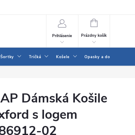
 a LEE
Naša predajňa
Blog
Kontakt
Vrátenie a výmena to
NÁKUPNÝ
KOŠÍK
Prázdny košík
Prihlásenie
Šortky
Tričká
Košele
Opasky a doplnky
AP Dámská Košile
xford s logem
86912-02