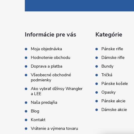
á
p
ä
Informácie pre vás
Kategórie
t
Moja objednávka
Pánske rifle
Hodnotenie obchodu
Dámske rifle
i
Doprava a platba
Bundy
Všeobecné obchodné
Tričká
e
podmienky
Pánske košele
Ako vybrať džínsy Wrangler
Opasky
a LEE
Pánske akcie
Naša predajňa
Dámske akcie
Blog
Kontakt
Vrátenie a výmena tovaru