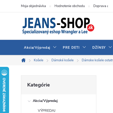
Prejsť
Moja objednávka
Hodnotenie obchodu
Doprava a pl
na
obsah
Akcia/Výpredaj
PRE DETI
DŽÍNSY
Košele
Dámské košele
Dámske košele ostat
Domov
B
Preskočiť
Kategórie
kategórie
o
Akcia/Výpredaj
č
VÝPREDAJ