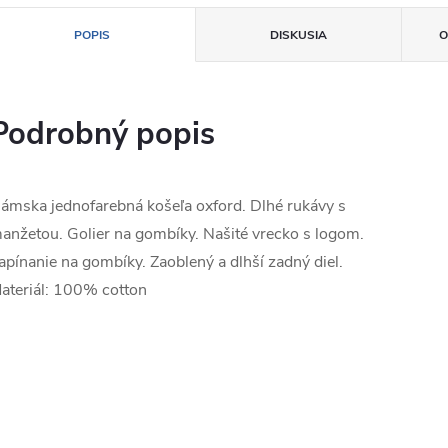
POPIS
DISKUSIA
O
Podrobný popis
ámska jednofarebná košeľa oxford. Dlhé rukávy s
anžetou. Golier na gombíky. Našité vrecko s logom.
apínanie na gombíky. Zaoblený a dlhší zadný diel.
ateriál: 100% cotton