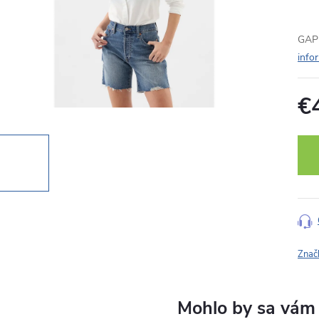
GAP 
info
€
Jedn
cena
Znač