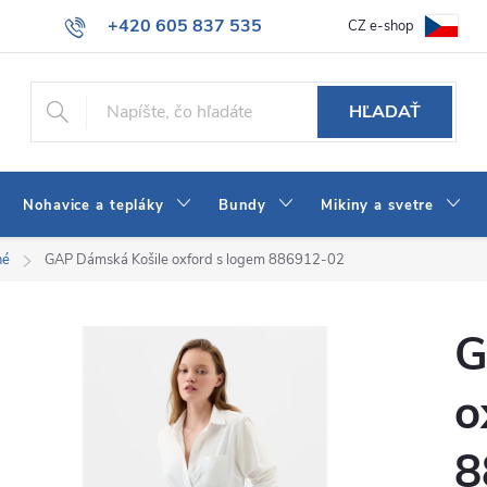
+420 605 837 535
CZ e-shop
atba
Všeobecné obchodné podmienky
Ako vybrať džínsy Wrangler
info@jeans-shop.sk
HĽADAŤ
Nohavice a tepláky
Bundy
Mikiny a svetre
né
GAP Dámská Košile oxford s logem 886912-02
G
o
8