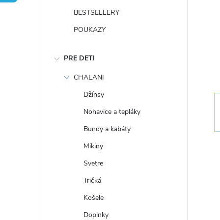
n
BESTSELLERY
ý
POUKAZY
p
PRE DETI
a
CHALANI
Džínsy
n
Nohavice a tepláky
e
Bundy a kabáty
Mikiny
l
Svetre
Tričká
Košele
Doplnky