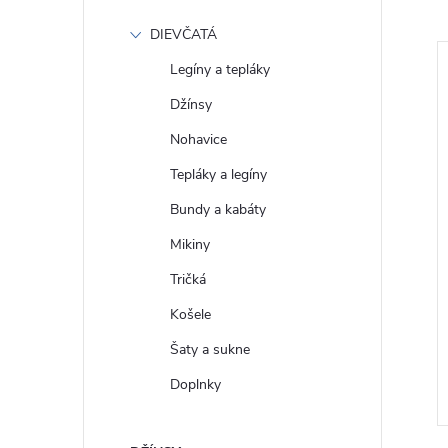
DIEVČATÁ
Legíny a tepláky
Džínsy
Nohavice
Tepláky a legíny
Bundy a kabáty
Mikiny
Tričká
 Lněná košile
GAP Dámská Flanelová košile
Košele
 885287-14
oversize 742507-06
Šaty a sukne
€67
DETAIL
DETAIL
Doplnky
Skladom