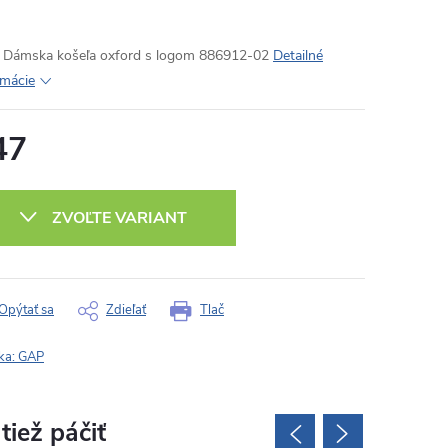
Dámska košeľa oxford s logom 886912-02
Detailné
rmácie
47
otková
:
ZVOĽTE VARIANT
Opýtať sa
Zdieľať
Tlač
ka:
GAP