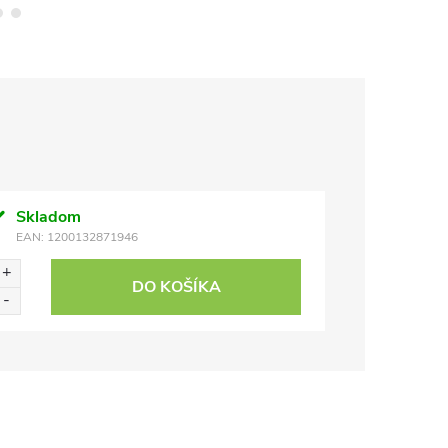
Skladom
EAN:
1200132871946
DO KOŠÍKA