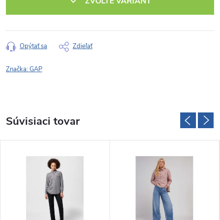
ZVOĽTE VARIANT
Opýtať sa
Zdieľať
Značka:
GAP
Súvisiaci tovar