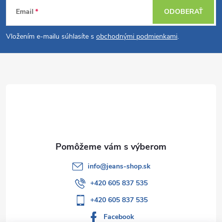
Z
Email
ODOBERAŤ
á
Vložením e-mailu súhlasíte s
obchodnými podmienkami
.
p
ä
t
i
e
info
@
jeans-shop.sk
+420 605 837 535
+420 605 837 535
Facebook