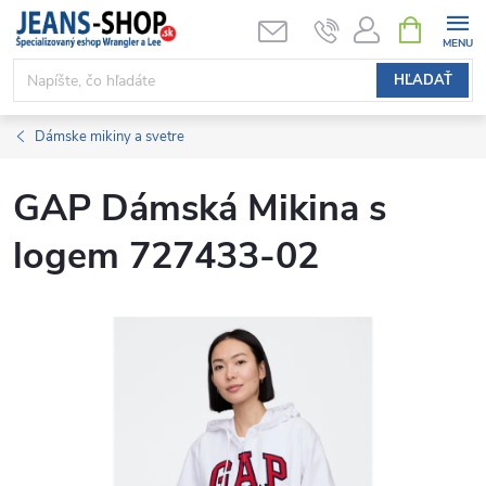
Prejsť
NÁKUPN
KOŠÍK
na
obsah
HĽADAŤ
Dámske mikiny a svetre
GAP Dámská Mikina s
logem 727433-02