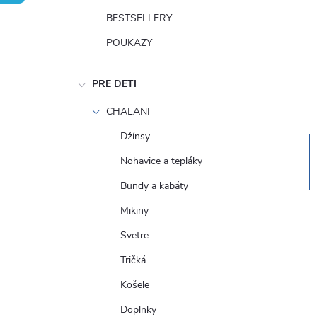
n
BESTSELLERY
ý
POUKAZY
p
PRE DETI
a
CHALANI
Džínsy
n
Nohavice a tepláky
e
Bundy a kabáty
Mikiny
l
Svetre
Tričká
Košele
Doplnky