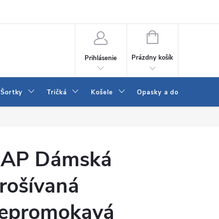
 a LEE
Naša predajňa
Blog
Kontakt
Vrátenie a výmena to
NÁKUPNÝ
KOŠÍK
Prázdny košík
Prihlásenie
Šortky
Tričká
Košele
Opasky a doplnky
AP Dámská
rošívaná
epromokavá