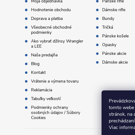
t
Moja objednávka
Pánske rifle
Hodnotenie obchodu
Dámske rifle
i
Doprava a platba
Bundy
Všeobecné obchodné
Tričká
e
podmienky
Pánske košele
Ako vybrať džínsy Wrangler
Opasky
a LEE
Pánske akcie
Naša predajňa
Dámske akcie
Blog
Kontakt
Vrátenie a výmena tovaru
Reklamácia
Tabuľky veľkostí
Prevádzkova
tomto webe 
Podmienky ochrany
osobných údajov / Súbory
stránok, na 
Cookies
prechádzaní
Viac inform