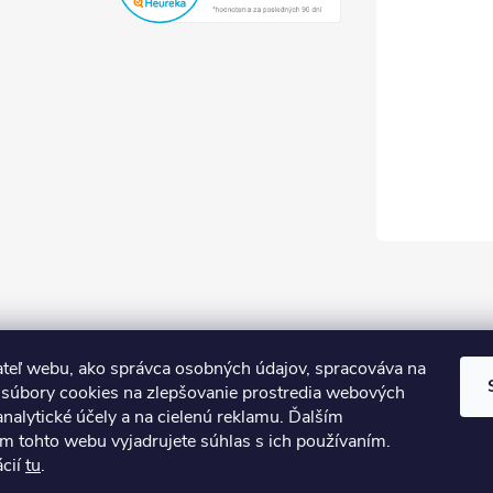
teľ webu, ako správca osobných údajov, spracováva na
súbory cookies na zlepšovanie prostredia webových
analytické účely a na cielenú reklamu. Ďalším
m tohto webu vyjadrujete súhlas s ich používaním.
ácií
tu
.