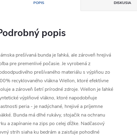
POPIS
DISKUSIA
Podrobný popis
ámska prešívaná bunda je ľahká, ale zároveň hrejivá
oľba pre premenlivé počasie. Je vyrobená z
odoodpudivého prešívaného materiálu s výplňou zo
00% recyklovaného vlákna Wellon, ktoré efektívne
zoluje a zároveň šetrí prírodné zdroje. Wellon je ľahké
yntetické výplňové vlákno, ktoré napodobňuje
lastnosti peria - je nadýchané, hrejivé a príjemne
äkké. Bunda má dlhé rukávy, stojačik na ochranu
rku a zapínanie na zips po celej dĺžke. Nadčasový
ovný strih siaha ku bedrám a zaisťuje pohodlné