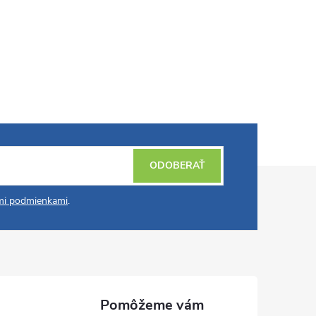
ODOBERAŤ
i podmienkami
.