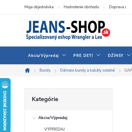
Prejsť
Moja objednávka
Hodnotenie obchodu
Doprava a pl
na
obsah
Akcia/Výpredaj
PRE DETI
DŽÍNSY
Bundy
Dámske bundy a kabáty ostatné
GAP
Domov
B
Preskočiť
Kategórie
kategórie
o
Akcia/Výpredaj
č
VÝPREDAJ