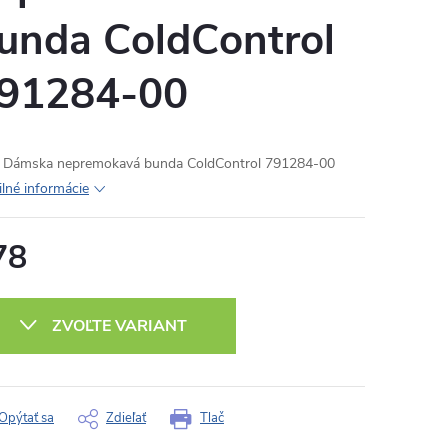
unda ColdControl
91284-00
Dámska nepremokavá bunda ColdControl 791284-00
ilné informácie
78
otková
:
ZVOĽTE VARIANT
Opýtať sa
Zdieľať
Tlač