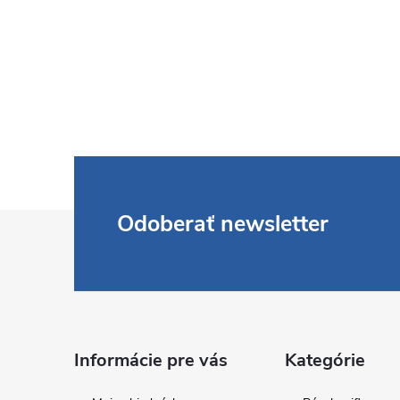
Z
Odoberať newsletter
á
p
ä
Informácie pre vás
Kategórie