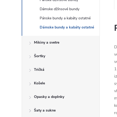
Dámske džínsové bundy
Pánske bundy a kabáty ostatné
Dámske bundy a kabáty ostatné
Mikiny a svetre
D
v
Šortky
v
1
Tričká
i
Košele
s
v
Opasky a doplnky
m
k
Šaty a sukne
r