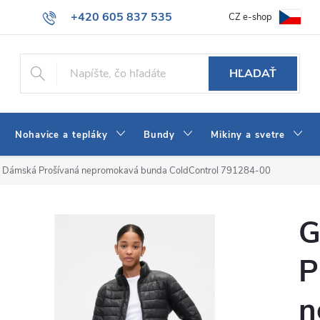
+420 605 837 535
CZ e-shop
atba
Všeobecné obchodné podmienky
Ako vybrať džínsy Wrangler
info@jeans-shop.sk
HĽADAŤ
Nohavice a tepláky
Bundy
Mikiny a svetre
 Dámská Prošívaná nepromokavá bunda ColdControl 791284-00
G
P
n