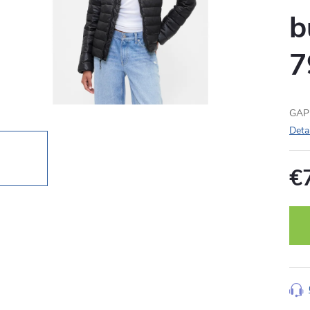
b
7
GAP 
Deta
€
Jedn
cena