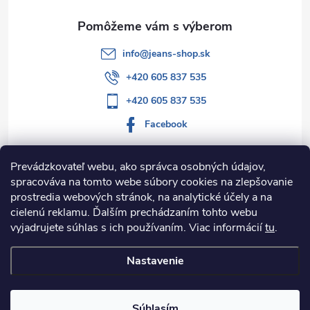
e
info
@
jeans-shop.sk
+420 605 837 535
+420 605 837 535
Facebook
Prevádzkovateľ webu, ako správca osobných údajov,
spracováva na tomto webe súbory cookies na zlepšovanie
Informácie pre vás
prostredia webových stránok, na analytické účely a na
cielenú reklamu. Ďalším prechádzaním tohto webu
Kategórie
vyjadrujete súhlas s ich používaním. Viac informácií
tu
.
Nastavenie
Copyright 2026
Jeans-shop.sk
. Všetky práva vyhradené.
Upraviť
nastavenie cookies
Súhlasím