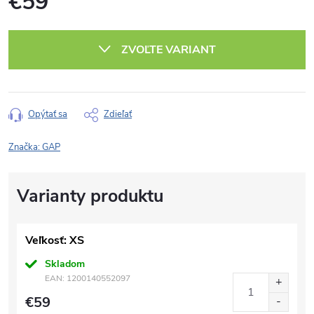
€59
Jednotková
cena:
ZVOĽTE VARIANT
Opýtať sa
Zdieľať
Značka:
GAP
Veľkosť: XS
Skladom
EAN:
1200140552097
€59