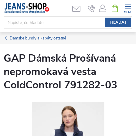
Prejsť
NÁKUPN
KOŠÍK
na
obsah
HĽADAŤ
Dámske bundy a kabáty ostatné
GAP Dámská Prošívaná
nepromokavá vesta
ColdControl 791282-03