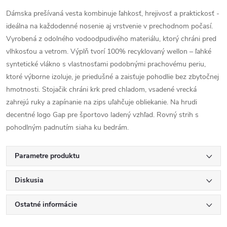
Dámska prešívaná vesta kombinuje ľahkosť, hrejivosť a praktickosť -
ideálna na každodenné nosenie aj vrstvenie v prechodnom počasí.
Vyrobená z odolného vodoodpudivého materiálu, ktorý chráni pred
vlhkosťou a vetrom. Výplň tvorí 100% recyklovaný wellon – ľahké
syntetické vlákno s vlastnosťami podobnými prachovému periu,
ktoré výborne izoluje, je priedušné a zaisťuje pohodlie bez zbytočnej
hmotnosti. Stojačik chráni krk pred chladom, vsadené vrecká
zahrejú ruky a zapínanie na zips uľahčuje obliekanie. Na hrudi
decentné logo Gap pre športovo ladený vzhľad. Rovný strih s
pohodlným padnutím siaha ku bedrám.
Parametre produktu
Diskusia
Ostatné informácie