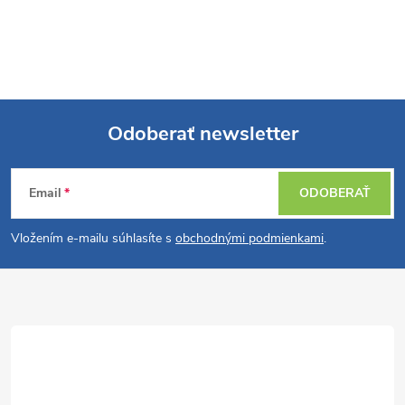
Odoberať newsletter
Z
Email
ODOBERAŤ
á
Vložením e-mailu súhlasíte s
obchodnými podmienkami
.
p
ä
t
i