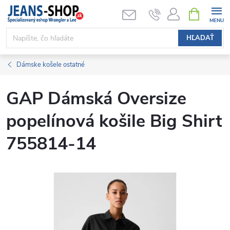
Prejsť
NÁKUPN
KOŠÍK
na
obsah
HĽADAŤ
Dámske košele ostatné
GAP Dámská Oversize
popelínová košile Big Shirt
755814-14