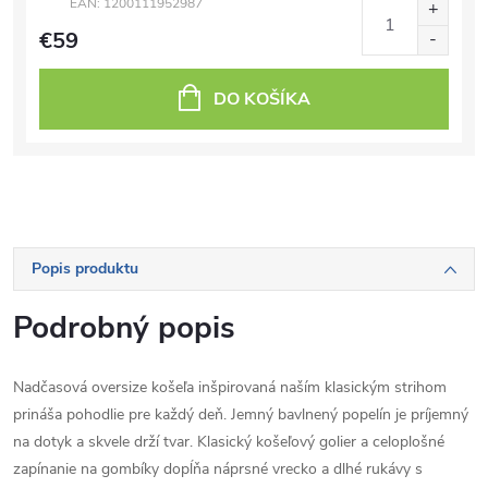
EAN:
1200111952987
€59
DO KOŠÍKA
Popis produktu
Podrobný popis
Nadčasová oversize košeľa inšpirovaná naším klasickým strihom
prináša pohodlie pre každý deň. Jemný bavlnený popelín je príjemný
na dotyk a skvele drží tvar. Klasický košeľový golier a celoplošné
zapínanie na gombíky dopĺňa náprsné vrecko a dlhé rukávy s