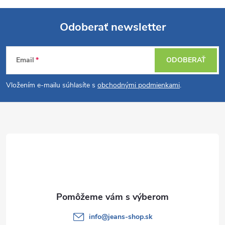
Odoberať newsletter
Z
Email
ODOBERAŤ
á
Vložením e-mailu súhlasíte s
obchodnými podmienkami
.
p
ä
t
i
e
info
@
jeans-shop.sk