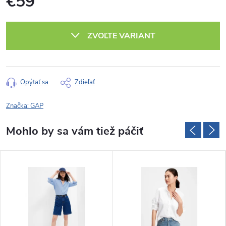
€59
Jednotková
cena:
ZVOĽTE VARIANT
Opýtať sa
Zdieľať
Značka:
GAP