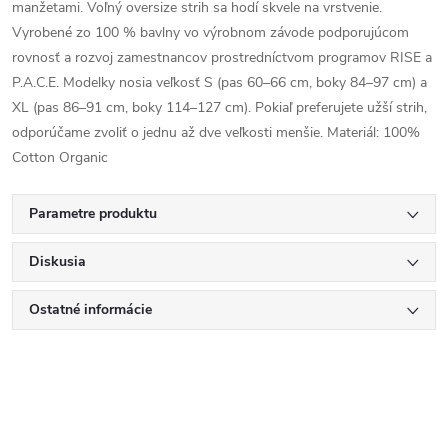
manžetami. Voľný oversize strih sa hodí skvele na vrstvenie.
Vyrobené zo 100 % bavlny vo výrobnom závode podporujúcom
rovnosť a rozvoj zamestnancov prostredníctvom programov RISE a
P.A.C.E. Modelky nosia veľkosť S (pas 60–66 cm, boky 84–97 cm) a
XL (pas 86–91 cm, boky 114–127 cm). Pokiaľ preferujete užší strih,
odporúčame zvoliť o jednu až dve veľkosti menšie. Materiál: 100%
Cotton Organic
Parametre produktu
Diskusia
Ostatné informácie