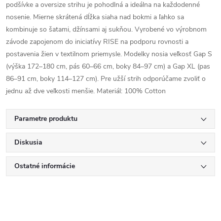
podšívke a oversize strihu je pohodlná a ideálna na každodenné
nosenie. Mierne skrátená dĺžka siaha nad bokmi a ľahko sa
kombinuje so šatami, džínsami aj sukňou. Vyrobené vo výrobnom
závode zapojenom do iniciatívy RISE na podporu rovnosti a
postavenia žien v textilnom priemysle. Modelky nosia veľkosť Gap S
(výška 172–180 cm, pás 60–66 cm, boky 84–97 cm) a Gap XL (pas
86–91 cm, boky 114–127 cm). Pre užší strih odporúčame zvoliť o
jednu až dve veľkosti menšie. Materiál: 100% Cotton
Parametre produktu
Diskusia
Ostatné informácie