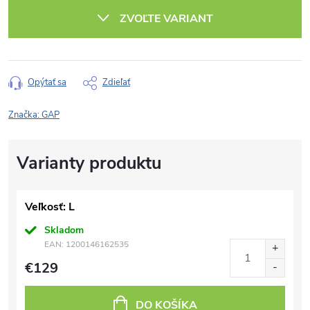
cena:
ZVOĽTE VARIANT
Opýtať sa
Zdieľať
Značka:
GAP
Veľkosť: L
Skladom
EAN:
1200146162535
€129
DO KOŠÍKA