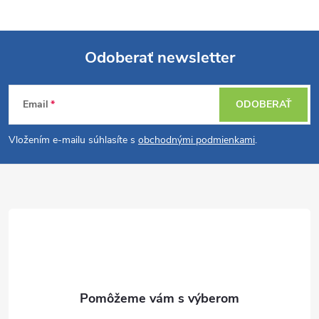
Odoberať newsletter
Z
Email
ODOBERAŤ
á
Vložením e-mailu súhlasíte s
obchodnými podmienkami
.
p
ä
t
i
e