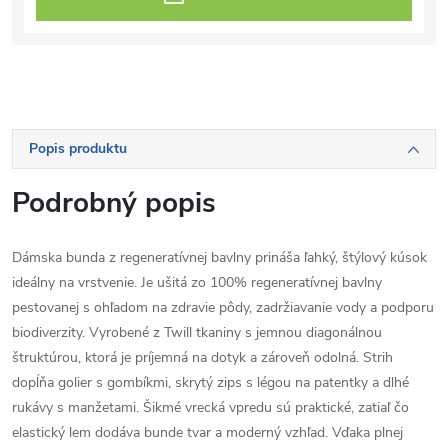
Popis produktu
Podrobný popis
Dámska bunda z regeneratívnej bavlny prináša ľahký, štýlový kúsok
ideálny na vrstvenie. Je ušitá zo 100% regeneratívnej bavlny
pestovanej s ohľadom na zdravie pôdy, zadržiavanie vody a podporu
biodiverzity. Vyrobené z Twill tkaniny s jemnou diagonálnou
štruktúrou, ktorá je príjemná na dotyk a zároveň odolná. Strih
dopĺňa golier s gombíkmi, skrytý zips s légou na patentky a dlhé
rukávy s manžetami. Šikmé vrecká vpredu sú praktické, zatiaľ čo
elastický lem dodáva bunde tvar a moderný vzhľad. Vďaka plnej