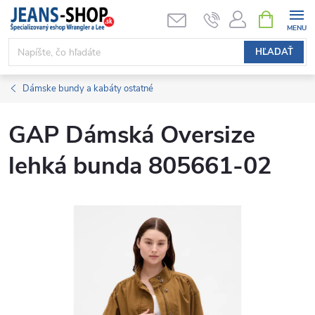
Prejsť
NÁKUPN
KOŠÍK
na
obsah
HĽADAŤ
Dámske bundy a kabáty ostatné
GAP Dámská Oversize
lehká bunda 805661-02