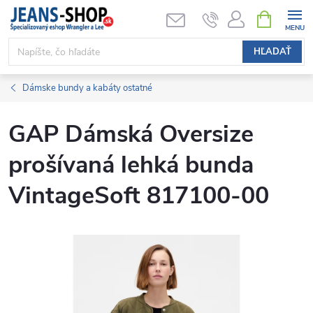
Prejsť
NÁKUPN
KOŠÍK
na
obsah
HĽADAŤ
Dámske bundy a kabáty ostatné
GAP Dámská Oversize
prošívaná lehká bunda
VintageSoft 817100-00