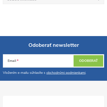
Odoberať newsletter
Z
Email
ODOBERAŤ
á
Vložením e-mailu súhlasíte s
obchodnými podmienkami
.
p
ä
t