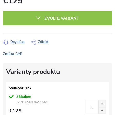
€129
Jednotková
cena:
ZVOĽTE VARIANT
Opýtať sa
Zdieľať
Značka:
GAP
Veľkosť: XS
Skladom
EAN:
1200146296964
€129