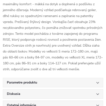
maximálny komfort - mäkká na dotyk a doplnená o podšívku z
jemného džerseja. Moderný vzhľad podčiarkuje rebrovaný golier,
dlhé rukávy so spadnutými ramenami a zapínanie na patentky
vpredu. Prešívaný štýlový design. Vonkajšia časť obsahuje 23%
recyklovaného polyesteru, čo pomáha znižovať spotrebu prírodných
zdrojov. Tento model pochádza z továrne zapojenej do programu
RISE, ktorý podporuje rodovú rovnosť a posilnenie postavenia žien.
Extra Oversize strih je navrhnutý pre uvoľnený vzhľad. Dĺžka siaha
do oblasti bokov. Modelky vo veľkosti S meria 172–180 cm, majú
pás 60–66 cm a boky 84–97 cm, modelky vo veľkosti XL meria 172–
180 cm, pás 86–91 cm a boky 114–127 cm. Pokiaľ preferujete užší
strih, odporúčame zvoliť o dve až tri veľkosti menšie.
Parametre produktu
Diskusia
Ostatné informácie