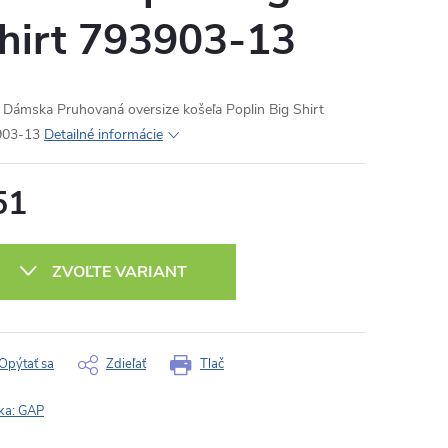
hirt 793903-13
Dámska Pruhovaná oversize košeľa Poplin Big Shirt
903-13
Detailné informácie
51
otková
:
ZVOĽTE VARIANT
Opýtať sa
Zdieľať
Tlač
ka:
GAP