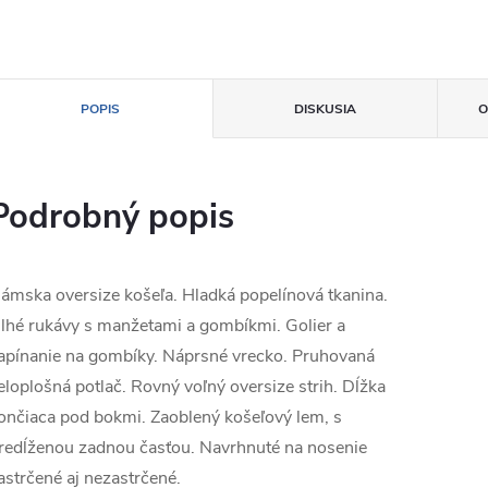
POPIS
DISKUSIA
O
Podrobný popis
ámska oversize košeľa. Hladká popelínová tkanina.
lhé rukávy s manžetami a gombíkmi. Golier a
apínanie na gombíky. Náprsné vrecko. Pruhovaná
eloplošná potlač. Rovný voľný oversize strih. Dĺžka
ončiaca pod bokmi. Zaoblený košeľový lem, s
redĺženou zadnou časťou. Navrhnuté na nosenie
astrčené aj nezastrčené.