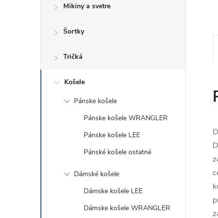
Mikiny a svetre
Šortky
Tričká
Košele
Pánske košele
Pánske košele WRANGLER
D
Pánske košele LEE
D
Pánské košele ostatné
z
c
Dámské košele
k
Dámske košele LEE
p
Dámske košele WRANGLER
z