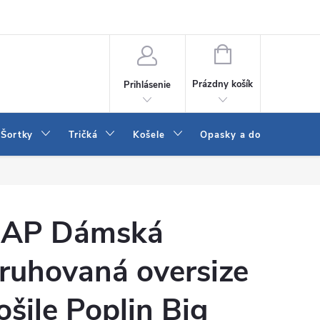
 a LEE
Naša predajňa
Blog
Kontakt
Vrátenie a výmena to
NÁKUPNÝ
KOŠÍK
Prázdny košík
Prihlásenie
Šortky
Tričká
Košele
Opasky a doplnky
AP Dámská
ruhovaná oversize
ošile Poplin Big