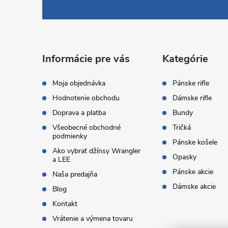
á
p
ä
Informácie pre vás
Kategórie
t
Moja objednávka
Pánske rifle
Hodnotenie obchodu
Dámske rifle
i
Doprava a platba
Bundy
Všeobecné obchodné
Tričká
e
podmienky
Pánske košele
Ako vybrať džínsy Wrangler
Opasky
a LEE
Pánske akcie
Naša predajňa
Dámske akcie
Blog
Kontakt
Vrátenie a výmena tovaru