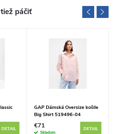
lassic
GAP Dámská Oversize košile
GAP Dá
Big Shirt 519496-04
košile 
€71
€67
DETAIL
DETAIL
Skladom
Sklad