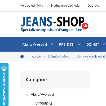
Prejsť
Moja objednávka
Hodnotenie obchodu
Doprava a pl
na
obsah
Akcia/Výpredaj
PRE DETI
DŽÍNSY
Košele
Dámské košele
Dámske košele ostat
Domov
B
Preskočiť
Kategórie
kategórie
o
Akcia/Výpredaj
č
VÝPREDAJ