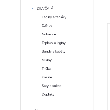
DIEVČATÁ
Legíny a tepláky
Džínsy
Totálny výpredaj!
Nohavice
Tepláky a legíny
Bundy a kabáty
Mikiny
Tričká
Košele
Šaty a sukne
 Saténová košile
GAP Dámská Oversize
4
popelínová košile Big Shirt
Doplnky
799379-01 - výpredaj
€71
DETAIL
DETAIL
Skladom