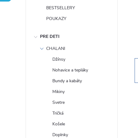
n
BESTSELLERY
ý
POUKAZY
p
PRE DETI
a
CHALANI
Džínsy
n
Nohavice a tepláky
e
Bundy a kabáty
Mikiny
l
Svetre
Tričká
Košele
Doplnky