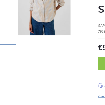
S
GAP 
793
€
Jedn
cena
Znač