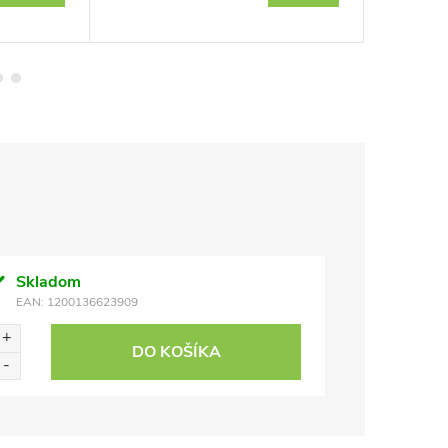
Skladom
EAN:
1200136623909
DO KOŠÍKA