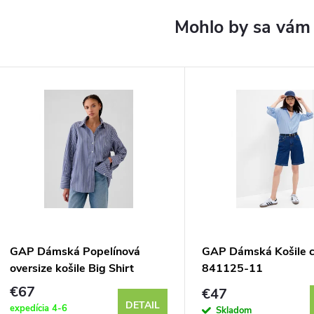
GAP Dámská Popelínová
GAP Dámská Košile c
oversize košile Big Shirt
841125-11
519040-03
€67
€47
DETAIL
expedícia 4-6
Skladom