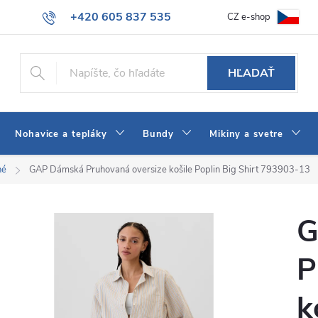
+420 605 837 535
CZ e-shop
atba
Všeobecné obchodné podmienky
Ako vybrať džínsy Wrangler
info@jeans-shop.sk
HĽADAŤ
Nohavice a tepláky
Bundy
Mikiny a svetre
né
GAP Dámská Pruhovaná oversize košile Poplin Big Shirt 793903-13
G
P
k