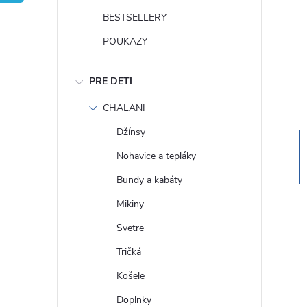
n
BESTSELLERY
ý
POUKAZY
p
PRE DETI
a
CHALANI
Džínsy
n
Nohavice a tepláky
e
Bundy a kabáty
Mikiny
l
Svetre
Tričká
Košele
Doplnky