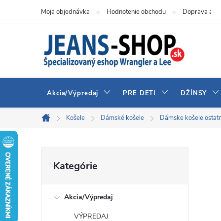
Prejsť
Moja objednávka
Hodnotenie obchodu
Doprava a pl
na
obsah
Akcia/Výpredaj
PRE DETI
DŽÍNSY
Košele
Dámské košele
Dámske košele ostat
Domov
B
Preskočiť
Kategórie
kategórie
o
Akcia/Výpredaj
č
VÝPREDAJ