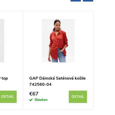
 top
GAP Dámská Saténová košile
GAP Dá
742560-04
košile 
€67
€67
DETAIL
DETAIL
Skladom
Sklad