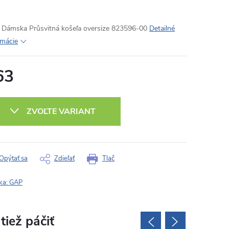
Dámska Průsvitná košeľa oversize 823596-00
Detailné
rmácie
63
otková
:
ZVOĽTE VARIANT
Opýtať sa
Zdieľať
Tlač
ka:
GAP