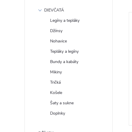
DIEVČATÁ
Legíny a tepláky
Džínsy
Nohavice
Tepláky a legíny
Bundy a kabáty
Mikiny
Tričká
 Košile classic
GAP Dámská Bavlněná košile
Košele
1
crop 463659-02
Šaty a sukne
€63
DETAIL
DETAIL
Doplnky
Skladom