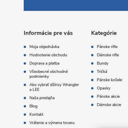
á
p
ä
Informácie pre vás
Kategórie
t
Moja objednávka
Pánske rifle
Hodnotenie obchodu
Dámske rifle
i
Doprava a platba
Bundy
Všeobecné obchodné
Tričká
e
podmienky
Pánske košele
Ako vybrať džínsy Wrangler
Opasky
a LEE
Pánske akcie
Naša predajňa
Dámske akcie
Blog
Kontakt
Vrátenie a výmena tovaru