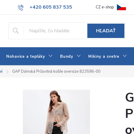
+420 605 837 535
CZ e-shop
atba
Všeobecné obchodné podmienky
Ako vybrať džínsy Wrangler
info@jeans-shop.sk
HĽADAŤ
Nohavice a tepláky
Bundy
Mikiny a svetre
né
GAP Dámská Průsvitná košile oversize 823596-00
G
P
o