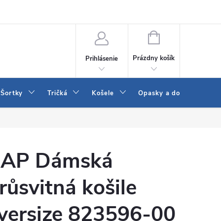
 a LEE
Naša predajňa
Blog
Kontakt
Vrátenie a výmena to
NÁKUPNÝ
KOŠÍK
Prázdny košík
Prihlásenie
Šortky
Tričká
Košele
Opasky a doplnky
AP Dámská
růsvitná košile
versize 823596-00