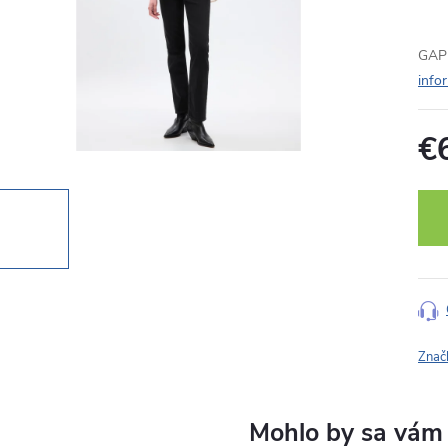
GAP 
info
€
Jedn
cena
Znač