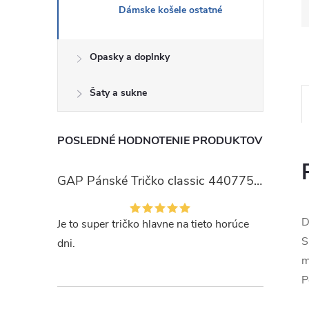
Dámske košele ostatné
Opasky a doplnky
Šaty a sukne
POSLEDNÉ HODNOTENIE PRODUKTOV
GAP Pánské Tričko classic 440775-00
D
Je to super tričko hlavne na tieto horúce
S
dni.
m
P