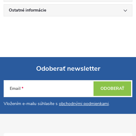
Ostatné informácie
Odoberať newsletter
Z
Email
ODOBERAŤ
á
Vložením e-mailu súhlasíte s
obchodnými podmienkami
.
p
ä