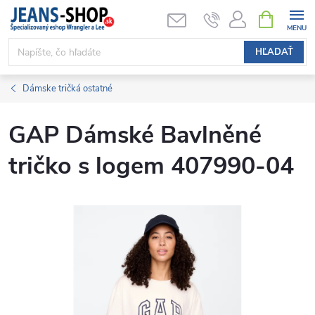
Prejsť
NÁKUPN
KOŠÍK
na
obsah
HĽADAŤ
Dámske tričká ostatné
GAP Dámské Bavlněné
tričko s logem 407990-04