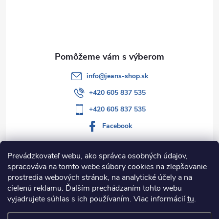
t
i
e
info
@
jeans-shop.sk
+420 605 837 535
+420 605 837 535
Facebook
Prevádzkovateľ webu, ako správca osobných údajov,
spracováva na tomto webe súbory cookies na zlepšovanie
Informácie pre vás
prostredia webových stránok, na analytické účely a na
cielenú reklamu. Ďalším prechádzaním tohto webu
Kategórie
vyjadrujete súhlas s ich používaním. Viac informácií
tu
.