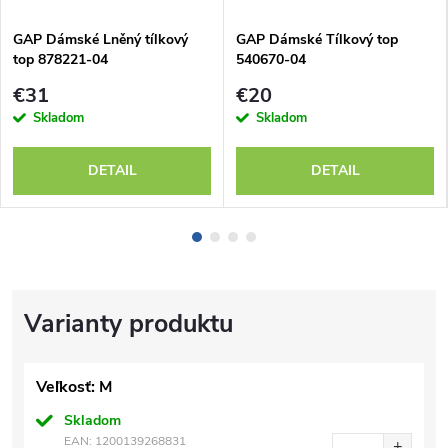
GAP Dámské Lněný tílkový
GAP Dámské Tílkový top
top 878221-04
540670-04
€31
€20
Skladom
Skladom
DETAIL
DETAIL
Veľkosť: M
Skladom
EAN:
1200139268831