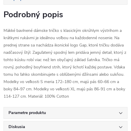
Podrobný popis
Mäkké bavlnené dámske tričko s klasickým okrúhlym výstrihom a
krátkymi rukávmi je ideálnou voľbou na každodenné nosenie. Na
prednej strane sa nachádza ikonické logo Gap, ktoré tričku dodáva
nadčasový štýl. Zaguľatený spodný lem pridáva jemný detail, ktorý z
tohto kúsku robí viac než len obyčajný základ šatníka. Tričko má
rovný, pohodlný boyfriend strih, ktorý lichotí každej postave. Vďaka
tomu ho ľahko skombinujete s obľúbenými džínsami alebo sukňou.
Modelky vo veľkosti S meria 172–180 cm, majú pás 60–66 cm a
boky 84–97 cm. Modelky vo veľkosti XL majú pás 86-91 cm a boky
114-127 cm. Materiál: 100% Cotton
Parametre produktu
Diskusia