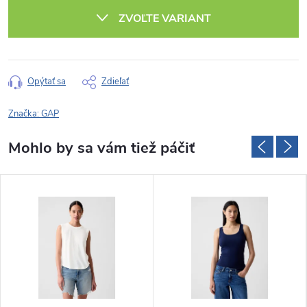
cena:
ZVOĽTE VARIANT
Opýtať sa
Zdieľať
Značka:
GAP