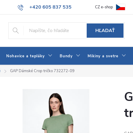
+420 605 837 535
CZ e-shop
atba
Všeobecné obchodné podmienky
Ako vybrať džínsy Wrangler
info@jeans-shop.sk
HĽADAŤ
Nohavice a tepláky
Bundy
Mikiny a svetre
é
GAP Dámské Crop tričko 732272-09
G
t