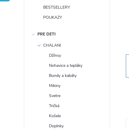
n
BESTSELLERY
ý
POUKAZY
p
PRE DETI
a
CHALANI
Džínsy
n
Nohavice a tepláky
e
Bundy a kabáty
Mikiny
l
Svetre
Tričká
Košele
Doplnky