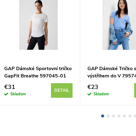
GAP Dámské Sportovní tričko
GAP Dámské Tričko 
GapFit Breathe 597045-01
výstřihem do V 7957
€31
€23
DETAIL
Skladom
Skladom