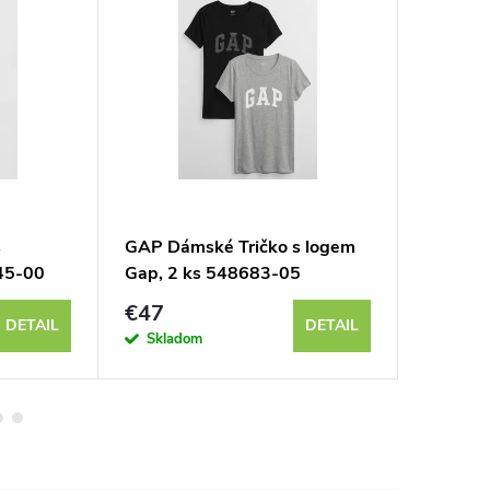
s
GAP Dámské Tričko s logem
GAP Dám
45-00
Gap, 2 ks 548683-05
s loge
€47
€20
DETAIL
DETAIL
Skladom
Sklad