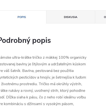
POPIS
DISKUSIA
O
Podrobný popis
ámske ultra-krátke tričko z mäkkej 100% organicky
estovanej bavlny je štýlovým a udržateľným kúskom
re váš šatník. Bavlna, pestovaná bez použitia
yntetických pesticídov a hnojív, je šetrnejšia k ľuďom
j životnému prostrediu. Tričko má okrúhly výstrih,
rátke rukávy a rovný, uvoľnený strih, ktorý pohodlne
edí. Dĺžka siaha k pásu, čo z neho robí ideálnu voľbu
re kombináciu s džínsami s vysokým pásom,