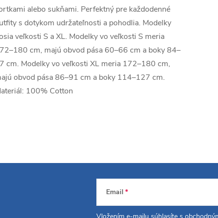
ortkami alebo sukňami. Perfektný pre každodenné
utfity s dotykom udržateľnosti a pohodlia. Modelky
osia veľkosti S a XL. Modelky vo veľkosti S meria
72–180 cm, majú obvod pása 60–66 cm a boky 84–
7 cm. Modelky vo veľkosti XL meria 172–180 cm,
ajú obvod pása 86–91 cm a boky 114–127 cm.
ateriál: 100% Cotton
Email
Vložením e-mailu súhlasíte s
obchodným