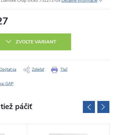
Dámske Crop tričko 732272-09
Detailné informácie
27
otková
:
ZVOĽTE VARIANT
Opýtať sa
Zdieľať
Tlač
ka:
GAP