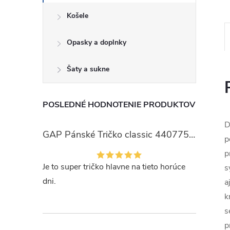
Košele
Opasky a doplnky
Šaty a sukne
POSLEDNÉ HODNOTENIE PRODUKTOV
D
GAP Pánské Tričko classic 440775-00
p
p
Je to super tričko hlavne na tieto horúce
s
dni.
a
k
s
p