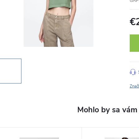
GAP 
€
Jedn
cena
Znač