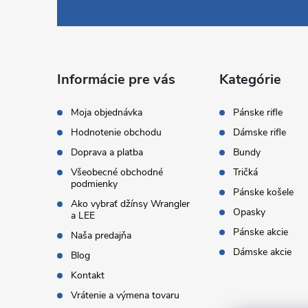
á
p
ä
Informácie pre vás
Kategórie
t
Moja objednávka
Pánske rifle
Hodnotenie obchodu
Dámske rifle
i
Doprava a platba
Bundy
Všeobecné obchodné
Tričká
e
podmienky
Pánske košele
Ako vybrať džínsy Wrangler
Opasky
a LEE
Pánske akcie
Naša predajňa
Dámske akcie
Blog
Kontakt
Vrátenie a výmena tovaru