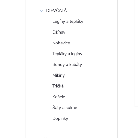
DIEVČATÁ
Legíny a tepláky
Džínsy
Nohavice
Tepláky a legíny
Bundy a kabáty
 Tričko s logem
GAP Dámské Bavlněné tričko
Mikiny
0
Vintage 740140-03
Tričká
€23
DETAIL
DETAIL
Skladom
Košele
Šaty a sukne
Doplnky