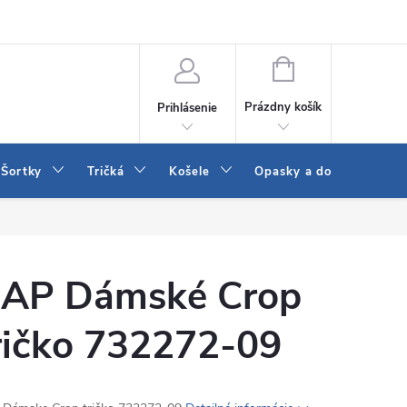
 a LEE
Naša predajňa
Blog
Kontakt
Vrátenie a výmena to
NÁKUPNÝ
KOŠÍK
Prázdny košík
Prihlásenie
Šortky
Tričká
Košele
Opasky a doplnky
AP Dámské Crop
ričko 732272-09