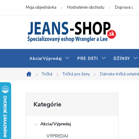
Prejsť
Moja objednávka
Hodnotenie obchodu
Doprava a pl
na
obsah
Akcia/Výpredaj
PRE DETI
DŽÍNSY
Tričká
Tričká pre ženy
Dámske tričká ostatn
Domov
B
Preskočiť
Kategórie
kategórie
o
Akcia/Výpredaj
č
VÝPREDAJ