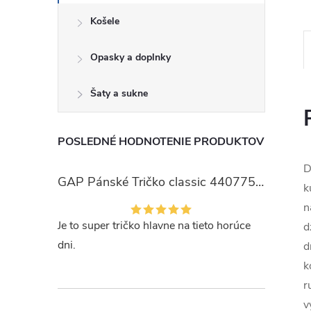
Košele
Opasky a doplnky
Šaty a sukne
POSLEDNÉ HODNOTENIE PRODUKTOV
D
GAP Pánské Tričko classic 440775-00
k
n
Je to super tričko hlavne na tieto horúce
d
dni.
d
k
r
v