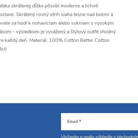
ďaka skrátenej dĺžke pôsobí moderne a lichotí
ostave. Skrátený rovný strih siaha tesne nad bokmi a
kvele sa hodí k nohaviciam alebo sukniam s vysokým
ásom - výsledkom je vyvážený a štýlový outfit vhodný
re každý deň. Materiál: 100% Cotton Better Cotton
Bci)
Email
Vložením e-mailu súhlasíte s
obchodným