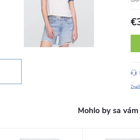
GAP 
€
Jedn
cena
Znač