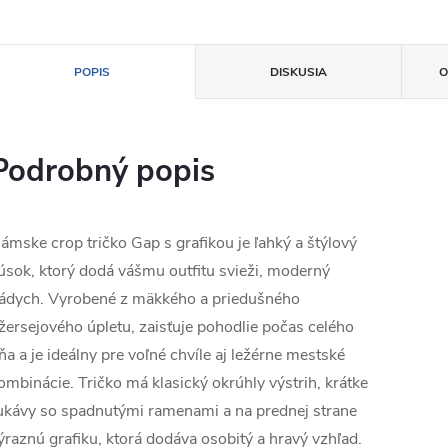
POPIS
DISKUSIA
O
Podrobný popis
ámske crop tričko Gap s grafikou je ľahký a štýlový
úsok, ktorý dodá vášmu outfitu svieži, moderný
ádych. Vyrobené z mäkkého a priedušného
žersejového úpletu, zaisťuje pohodlie počas celého
ňa a je ideálny pre voľné chvíle aj ležérne mestské
ombinácie. Tričko má klasický okrúhly výstrih, krátke
ukávy so spadnutými ramenami a na prednej strane
ýraznú grafiku, ktorá dodáva osobitý a hravý vzhľad.