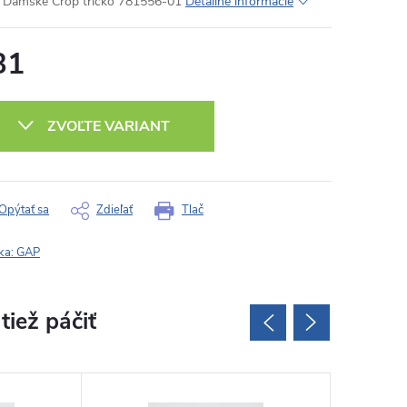
Dámske Crop tričko 781556-01
Detailné informácie
31
otková
:
ZVOĽTE VARIANT
Opýtať sa
Zdieľať
Tlač
ka:
GAP