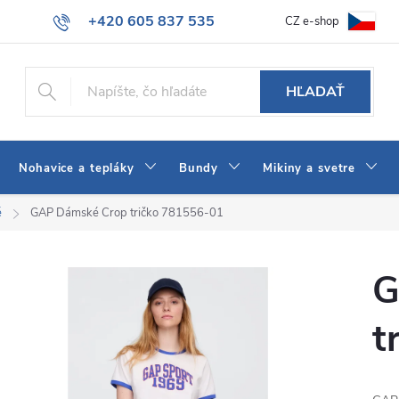
+420 605 837 535
CZ e-shop
atba
Všeobecné obchodné podmienky
Ako vybrať džínsy Wrangler
info@jeans-shop.sk
HĽADAŤ
Nohavice a tepláky
Bundy
Mikiny a svetre
é
GAP Dámské Crop tričko 781556-01
G
t