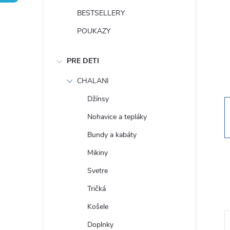
n
BESTSELLERY
ý
POUKAZY
p
PRE DETI
a
CHALANI
Džínsy
n
Nohavice a tepláky
e
Bundy a kabáty
Mikiny
l
Svetre
Tričká
Košele
Doplnky