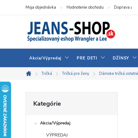
Prejsť
Moja objednávka
Hodnotenie obchodu
Doprava a pl
na
obsah
Akcia/Výpredaj
PRE DETI
DŽÍNSY
Tričká
Tričká pre ženy
Dámske tričká ostatn
Domov
B
Preskočiť
Kategórie
kategórie
o
Akcia/Výpredaj
č
VÝPREDAJ