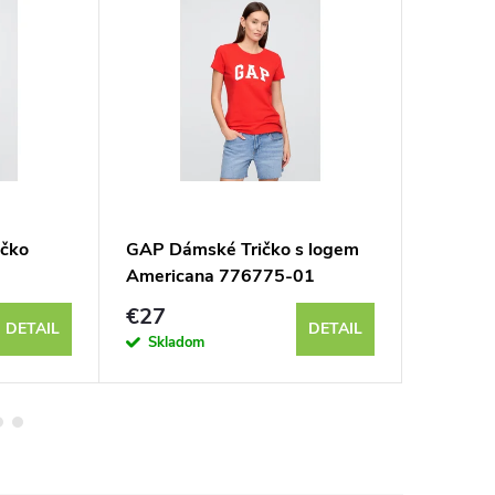
ičko
GAP Dámské Tričko s logem
GAP Dám
Americana 776775-01
logem 
€27
€35
DETAIL
DETAIL
Skladom
Sklad