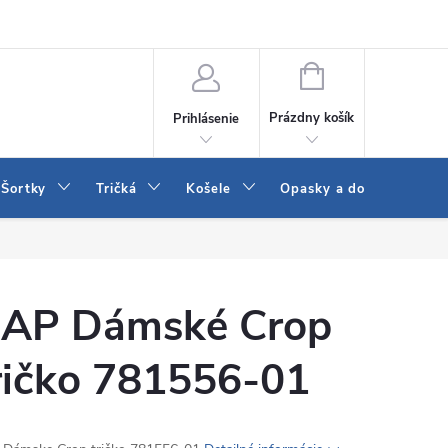
 a LEE
Naša predajňa
Blog
Kontakt
Vrátenie a výmena to
NÁKUPNÝ
KOŠÍK
Prázdny košík
Prihlásenie
Šortky
Tričká
Košele
Opasky a doplnky
AP Dámské Crop
ričko 781556-01