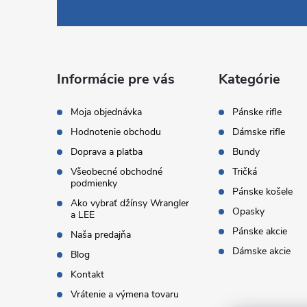
á
p
ä
Informácie pre vás
Kategórie
t
Moja objednávka
Pánske rifle
Hodnotenie obchodu
Dámske rifle
i
Doprava a platba
Bundy
Všeobecné obchodné
Tričká
e
podmienky
Pánske košele
Ako vybrať džínsy Wrangler
Opasky
a LEE
Pánske akcie
Naša predajňa
Dámske akcie
Blog
Kontakt
Vrátenie a výmena tovaru