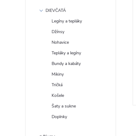
DIEVČATÁ
Legíny a tepláky
Džínsy
Nohavice
Tepláky a legíny
Bundy a kabáty
 Tričko s logem
GAP Dámské Tričko s
Mikiny
0
metalickou nití 757813-00
Tričká
€31
DETAIL
DETAIL
Skladom
Košele
Šaty a sukne
Doplnky