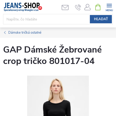
Prejsť
NÁKUPN
KOŠÍK
na
obsah
HĽADAŤ
Dámske tričká ostatné
GAP Dámské Žebrované
crop tričko 801017-04