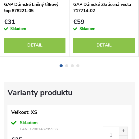
GAP Dámské Lněný tílkový
GAP Dámské Zkrácená vesta
top 878221-05
717714-02
€31
€59
Skladom
Skladom
DETAIL
DETAIL
Veľkosť: XS
Skladom
EAN:
1200146295936