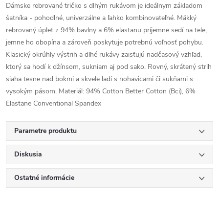
Dámske rebrované tričko s dlhým rukávom je ideálnym základom
šatníka - pohodlné, univerzálne a ľahko kombinovateľné. Mäkký
rebrovaný úplet z 94% bavlny a 6% elastanu príjemne sedí na tele,
jemne ho obopína a zároveň poskytuje potrebnú voľnosť pohybu.
Klasický okrúhly výstrih a dlhé rukávy zaisťujú nadčasový vzhľad,
ktorý sa hodí k džínsom, sukniam aj pod sako. Rovný, skrátený strih
siaha tesne nad bokmi a skvele ladí s nohavicami či sukňami s
vysokým pásom. Materiál: 94% Cotton Better Cotton (Bci), 6%
Elastane Conventional Spandex
Parametre produktu
Diskusia
Ostatné informácie