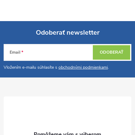
Odoberať newsletter
Z
Email
ODOBERAŤ
á
Vložením e-mailu súhlasíte s
obchodnými podmienkami
.
p
ä
t
i