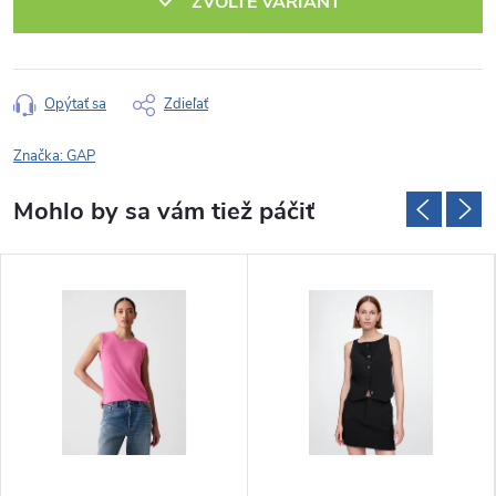
ZVOĽTE VARIANT
Opýtať sa
Zdieľať
Značka:
GAP