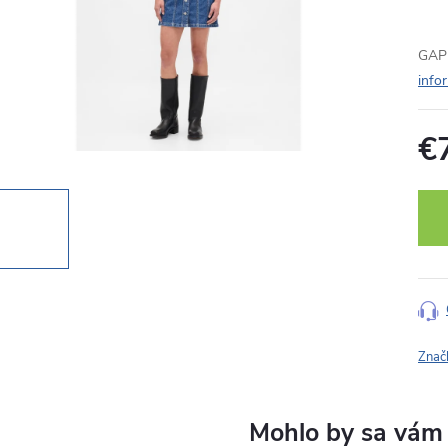
GAP 
info
€
Jedn
cena
Znač