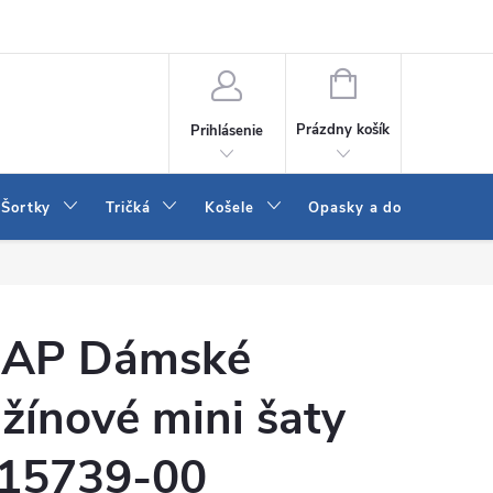
 a LEE
Naša predajňa
Blog
Kontakt
Vrátenie a výmena to
NÁKUPNÝ
KOŠÍK
Prázdny košík
Prihlásenie
Šortky
Tričká
Košele
Opasky a doplnky
AP Dámské
žínové mini šaty
15739-00