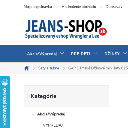
Prejsť
Moja objednávka
Hodnotenie obchodu
Doprava a pl
na
obsah
Akcia/Výpredaj
PRE DETI
DŽÍNSY
Šaty a sukne
GAP Dámské Džínové mini šaty 81
Domov
B
Preskočiť
Kategórie
kategórie
o
Akcia/Výpredaj
č
VÝPREDAJ