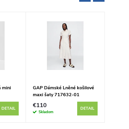
 mini
GAP Dámské Lněné košilové
GAP Dá
maxi šaty 717632-01
popelín
01
€110
€86
DETAIL
DETAIL
Skladom
Sklad