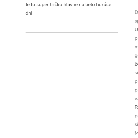
Je to super tričko hlavne na tieto horúce
D
dni.
s
U
p
m
g
ž
s
p
p
v
R
p
s
M