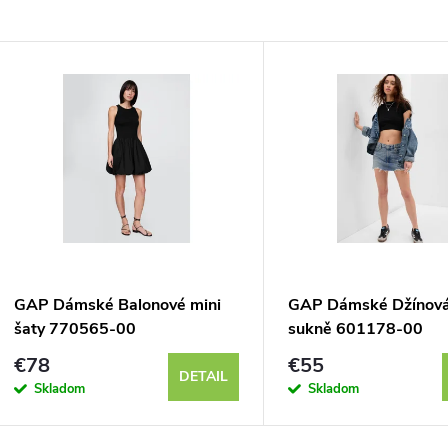
GAP Dámské Balonové mini
GAP Dámské Džínová
šaty 770565-00
sukně 601178-00
€78
€55
DETAIL
Skladom
Skladom