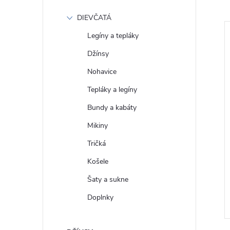
DIEVČATÁ
Legíny a tepláky
Džínsy
Nohavice
Tepláky a legíny
Bundy a kabáty
Mikiny
Tričká
é Košilové
GAP Dámské Lněné midi šaty
Košele
 mini šaty 714838-
714624-01
Šaty a sukne
€94
DETAIL
DETAIL
Doplnky
Skladom