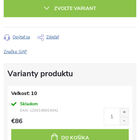
cena:
ZVOĽTE VARIANT
Opýtať sa
Zdieľať
Značka:
GAP
Veľkosť: 10
Skladom
EAN:
1200146914042
€86
DO KOŠÍKA