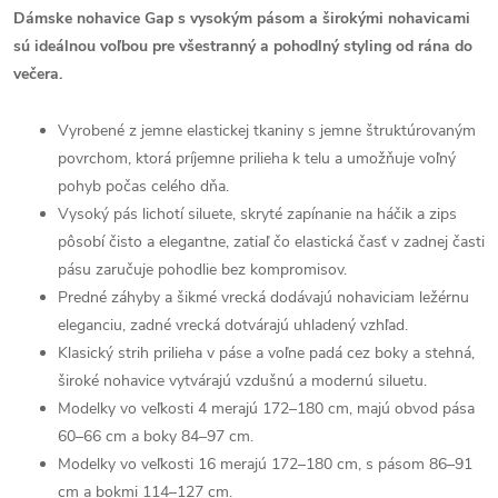
Dámske nohavice Gap s vysokým pásom a širokými nohavicami
sú ideálnou voľbou pre všestranný a pohodlný styling od rána do
večera.
Vyrobené z jemne elastickej tkaniny s jemne štruktúrovaným
povrchom, ktorá príjemne prilieha k telu a umožňuje voľný
pohyb počas celého dňa.
Vysoký pás lichotí siluete, skryté zapínanie na háčik a zips
pôsobí čisto a elegantne, zatiaľ čo elastická časť v zadnej časti
pásu zaručuje pohodlie bez kompromisov.
Predné záhyby a šikmé vrecká dodávajú nohaviciam ležérnu
eleganciu, zadné vrecká dotvárajú uhladený vzhľad.
Klasický strih prilieha v páse a voľne padá cez boky a stehná,
široké nohavice vytvárajú vzdušnú a modernú siluetu.
Modelky vo veľkosti 4 merajú 172–180 cm, majú obvod pása
60–66 cm a boky 84–97 cm.
Modelky vo veľkosti 16 merajú 172–180 cm, s pásom 86–91
cm a bokmi 114–127 cm.