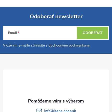
Odoberať newsletter
Z
Email
ODOBERAŤ
á
Vložením e-mailu súhlasíte s
obchodnými podmienkami
.
p
ä
t
i
e
info
@
jeans-shop.sk