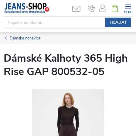
Prejsť
NÁKUPN
KOŠÍK
na
obsah
HĽADAŤ
Dámske nohavice
Dámské Kalhoty 365 High
Rise GAP 800532-05