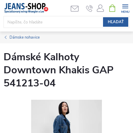
Prejsť
NÁKUPN
KOŠÍK
na
obsah
HĽADAŤ
Dámske nohavice
Dámské Kalhoty
Downtown Khakis GAP
541213-04