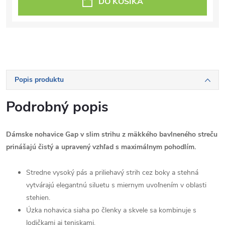
DO KOŠÍKA
Popis produktu
Podrobný popis
Dámske nohavice Gap v slim strihu z mäkkého bavlneného streču
prinášajú čistý a upravený vzhľad s maximálnym pohodlím.
Stredne vysoký pás a priliehavý strih cez boky a stehná
vytvárajú elegantnú siluetu s miernym uvoľnením v oblasti
stehien.
Úzka nohavica siaha po členky a skvele sa kombinuje s
lodičkami aj teniskami.