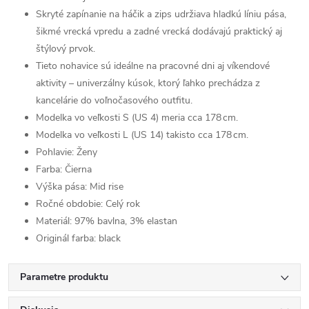
Skryté zapínanie na háčik a zips udržiava hladkú líniu pása,
šikmé vrecká vpredu a zadné vrecká dodávajú praktický aj
štýlový prvok.
Tieto nohavice sú ideálne na pracovné dni aj víkendové
aktivity – univerzálny kúsok, ktorý ľahko prechádza z
kancelárie do voľnočasového outfitu.
Modelka vo veľkosti S (US 4) meria cca 178 cm.
Modelka vo veľkosti L (US 14) takisto cca 178 cm.
Pohlavie:
Ženy
Farba:
Čierna
Výška pása:
Mid rise
Ročné obdobie:
Celý rok
Materiál:
97% bavlna, 3% elastan
Originál farba:
black
Parametre produktu