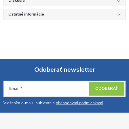
Diskusia
Ostatné informácie
Odoberať newsletter
Z
Email
ODOBERAŤ
á
Vložením e-mailu súhlasíte s
obchodnými podmienkami
.
p
ä