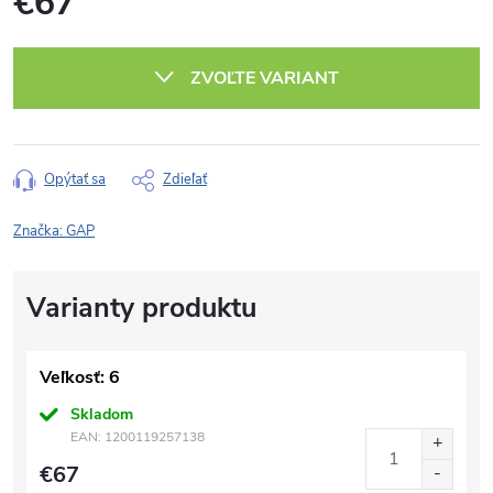
€67
Jednotková
cena:
ZVOĽTE VARIANT
Opýtať sa
Zdieľať
Značka:
GAP
Veľkosť: 6
Skladom
EAN:
1200119257138
€67