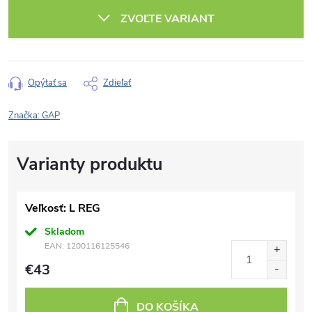
cena:
ZVOĽTE VARIANT
Opýtať sa
Zdieľať
Značka:
GAP
Veľkosť: L REG
Skladom
EAN:
1200116125546
€43
DO KOŠÍKA