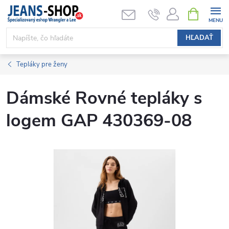
Prejsť
NÁKUPN
KOŠÍK
na
obsah
HĽADAŤ
Tepláky pre ženy
Dámské Rovné tepláky s
logem GAP 430369-08