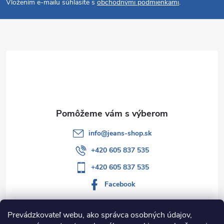
Vložením e-mailu súhlasíte s
obchodnými podmienkami
.
p
ä
t
i
e
info
@
jeans-shop.sk
+420 605 837 535
+420 605 837 535
Facebook
Prevádzkovateľ webu, ako správca osobných údajov,