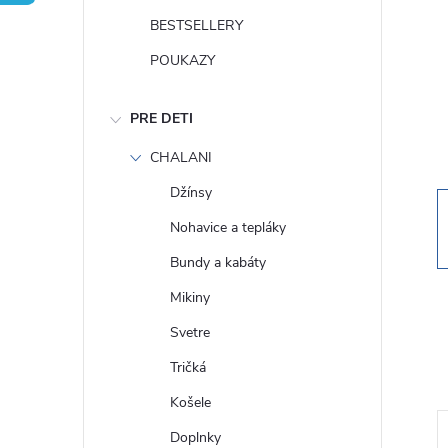
n
BESTSELLERY
ý
POUKAZY
p
PRE DETI
a
CHALANI
Džínsy
n
Nohavice a tepláky
e
Bundy a kabáty
Mikiny
l
Svetre
Tričká
Košele
Doplnky