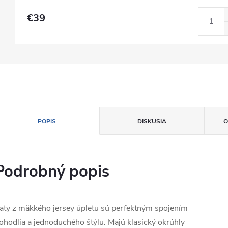
€39
POPIS
DISKUSIA
O
Podrobný popis
aty z mäkkého jersey úpletu sú perfektným spojením
ohodlia a jednoduchého štýlu. Majú klasický okrúhly