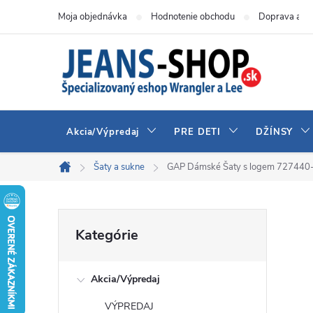
Prejsť
Moja objednávka
Hodnotenie obchodu
Doprava a pl
na
obsah
Akcia/Výpredaj
PRE DETI
DŽÍNSY
Šaty a sukne
GAP Dámské Šaty s logem 727440
Domov
B
Preskočiť
Kategórie
kategórie
o
Akcia/Výpredaj
č
VÝPREDAJ