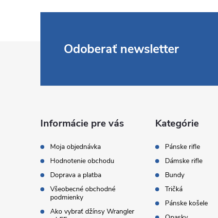
Z
Odoberať newsletter
á
p
ä
Informácie pre vás
Kategórie
t
Moja objednávka
Pánske rifle
Hodnotenie obchodu
Dámske rifle
i
Doprava a platba
Bundy
Všeobecné obchodné
Tričká
e
podmienky
Pánske košele
Ako vybrať džínsy Wrangler
Opasky