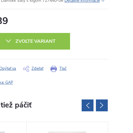
Dámske Šaty s logom 727440-06
Detailné informácie
39
otková
:
ZVOĽTE VARIANT
Opýtať sa
Zdieľať
Tlač
ka:
GAP