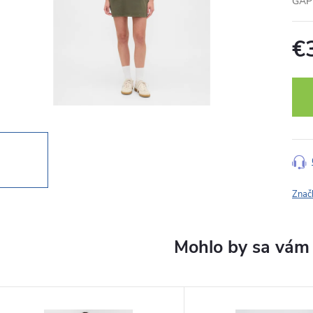
GAP 
€
Jedn
cena
Znač