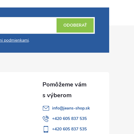
ODOBERAŤ
i podmienkami
.
info
@
jeans-shop.sk
+420 605 837 535
+420 605 837 535