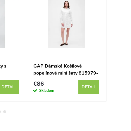
y s
GAP Dámské Košilové
GAP Dá
popelínové mini šaty 815979-
šaty 4
00
€86
€78
DETAIL
DETAIL
Skladom
Sklad