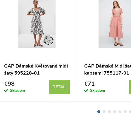
GAP Dámské Květované midi
GAP Dámské Midi šat
šaty 595228-01
kapsami 755117-01
€98
€71
DETAIL
Skladom
Skladom