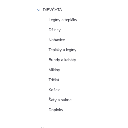
DIEVČATÁ
Legíny a tepláky
Džínsy
Nohavice
Tepláky a legíny
Bundy a kabáty
 Mini džínové
GAP Dámské Maxi žebrované
Mikiny
× DÔEN 759894-00
šaty 798958-03
Tričká
€59
DETAIL
DETAIL
Skladom
Košele
Šaty a sukne
Doplnky