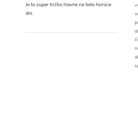
Je to super tričko hlavne na tieto horúce
v
dni.
v
p
d
č
n
a
s