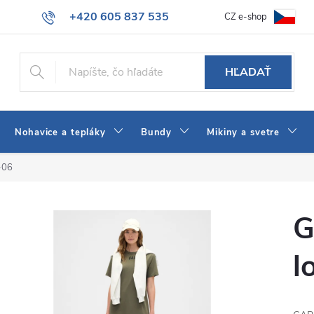
+420 605 837 535
CZ e-shop
atba
Všeobecné obchodné podmienky
Ako vybrať džínsy Wrangler
info@jeans-shop.sk
HĽADAŤ
Nohavice a tepláky
Bundy
Mikiny a svetre
-06
G
l