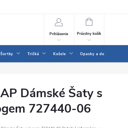
 a LEE
Naša predajňa
Blog
Kontakt
Vrátenie a výmena to
NÁKUPNÝ
KOŠÍK
Prázdny košík
Prihlásenie
Šortky
Tričká
Košele
Opasky a doplnky
AP Dámské Šaty s
ogem 727440-06