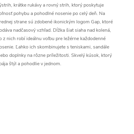
ýstrih, krátke rukávy a rovný strih, ktorý poskytuje
oľnosť pohybu a pohodlné nosenie po celý deň. Na
rednej strane sú zdobené ikonickým logom Gap, ktoré
odáva nadčasový vzhľad. Dĺžka šiat siaha nad kolená,
o z nich robí ideálnu voľbu pre ležérne každodenné
osenie. Ľahko ich skombinujete s teniskami, sandále
lebo doplnky na rôzne príležitosti. Skvelý kúsok, ktorý
pája štýl a pohodlie v jednom.