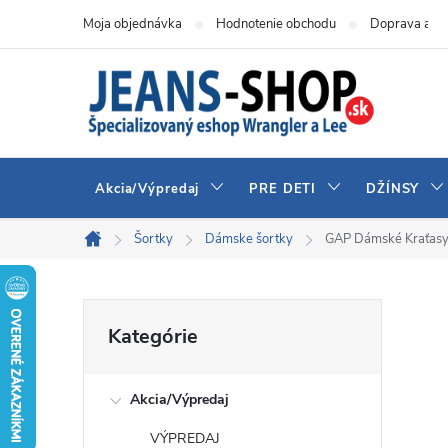
Prejsť
Moja objednávka
Hodnotenie obchodu
Doprava a pl
na
obsah
Akcia/Výpredaj
PRE DETI
DŽÍNSY
Šortky
Dámske šortky
GAP Dámské Kraťasy
Domov
B
Preskočiť
Kategórie
kategórie
o
Akcia/Výpredaj
č
VÝPREDAJ