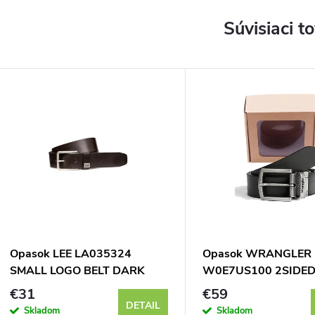
Súvisiaci t
Opasok LEE LA035324
Opasok WRANGLER
SMALL LOGO BELT DARK
W0E7US100 2SIDED
BROWN
Black
€31
€59
DETAIL
Skladom
Skladom