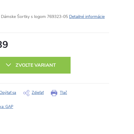
Dámske Šortky s logom 769323-05
Detailné informácie
39
otková
:
ZVOĽTE VARIANT
Opýtať sa
Zdieľať
Tlač
ka:
GAP