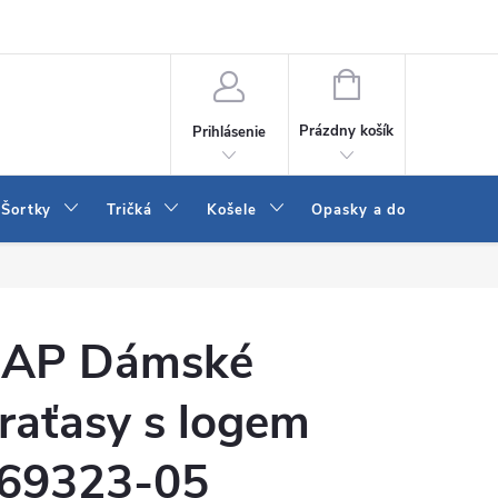
 a LEE
Naša predajňa
Blog
Kontakt
Vrátenie a výmena to
NÁKUPNÝ
KOŠÍK
Prázdny košík
Prihlásenie
Šortky
Tričká
Košele
Opasky a doplnky
AP Dámské
raťasy s logem
69323-05