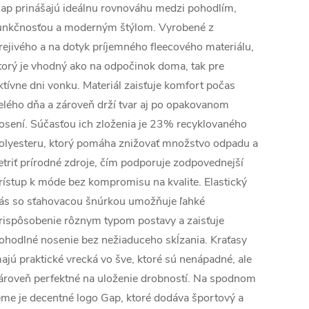
ap prinášajú ideálnu rovnováhu medzi pohodlím,
unkčnosťou a moderným štýlom. Vyrobené z
rejivého a na dotyk príjemného fleecového materiálu,
torý je vhodný ako na odpočinok doma, tak pre
ktívne dni vonku. Materiál zaisťuje komfort počas
elého dňa a zároveň drží tvar aj po opakovanom
osení. Súčasťou ich zloženia je 23% recyklovaného
olyesteru, ktorý pomáha znižovať množstvo odpadu a
etriť prírodné zdroje, čím podporuje zodpovednejší
rístup k móde bez kompromisu na kvalite. Elastický
ás so sťahovacou šnúrkou umožňuje ľahké
rispôsobenie rôznym typom postavy a zaisťuje
ohodlné nosenie bez nežiaduceho skĺzania. Kraťasy
ajú praktické vrecká vo šve, ktoré sú nenápadné, ale
ároveň perfektné na uloženie drobností. Na spodnom
eme je decentné logo Gap, ktoré dodáva športový a