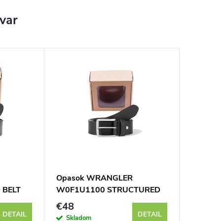
ovar
Opasok WRANGLER
 BELT
W0F1U1100 STRUCTURED
BELT Black
€48
DETAIL
DETAIL
Skladom