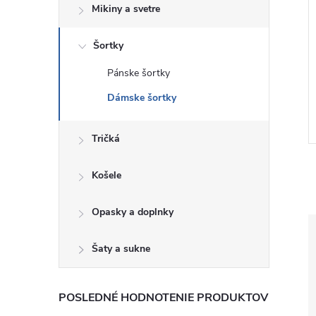
Mikiny a svetre
Šortky
aťasy GAP Low
GAP Dámské Mušelínové
Pánske šortky
506-00
kraťasy 882138-02
Dámske šortky
€51
DETAIL
DETAIL
Skladom
Tričká
Košele
Opasky a doplnky
Šaty a sukne
POSLEDNÉ HODNOTENIE PRODUKTOV