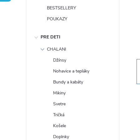
n
BESTSELLERY
ý
POUKAZY
p
PRE DETI
a
CHALANI
Džínsy
n
Nohavice a tepláky
e
Bundy a kabáty
Mikiny
l
Svetre
Tričká
Košele
Doplnky