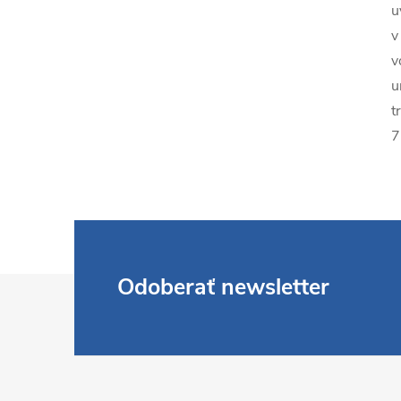
u
v
v
u
t
7
Z
Odoberať newsletter
á
p