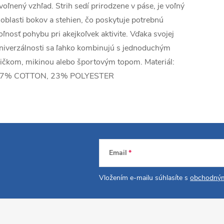
voľnený vzhľad. Strih sedí prirodzene v páse, je voľný
 oblasti bokov a stehien, čo poskytuje potrebnú
oľnosť pohybu pri akejkoľvek aktivite. Vďaka svojej
niverzálnosti sa ľahko kombinujú s jednoduchým
ričkom, mikinou alebo športovým topom. Materiál:
7% COTTON, 23% POLYESTER
Email
Vložením e-mailu súhlasíte s
obchodným