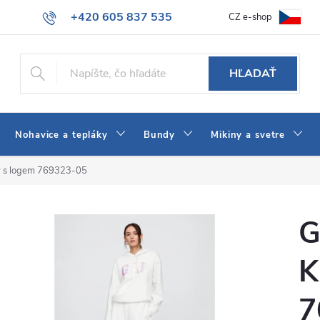
+420 605 837 535
CZ e-shop
atba
Všeobecné obchodné podmienky
Ako vybrať džínsy Wrangler
info@jeans-shop.sk
HĽADAŤ
Nohavice a tepláky
Bundy
Mikiny a svetre
 s logem 769323-05
G
K
7