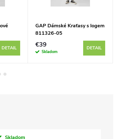
ové
GAP Dámské Kraťasy s logem
GAP Dám
811326-05
French 
€39
€71
DETAIL
DETAIL
Skladom
Sklad
Skladom