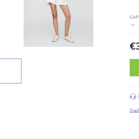
GAP 
€
Jedn
cena
Znač