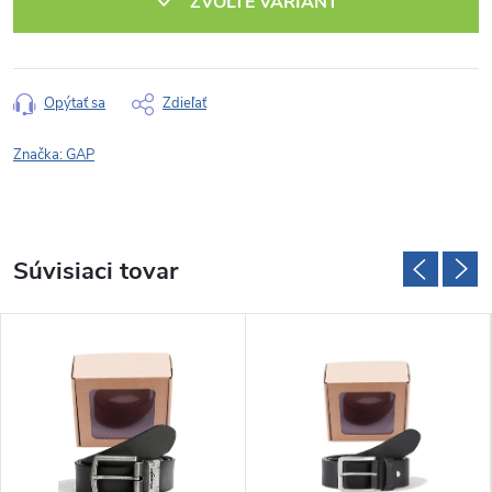
ZVOĽTE VARIANT
Opýtať sa
Zdieľať
Značka:
GAP
Súvisiaci tovar