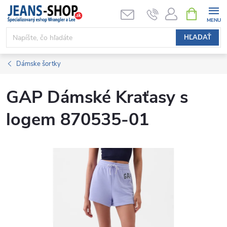
Prejsť
NÁKUPN
KOŠÍK
na
obsah
HĽADAŤ
Dámske šortky
GAP Dámské Kraťasy s
logem 870535-01