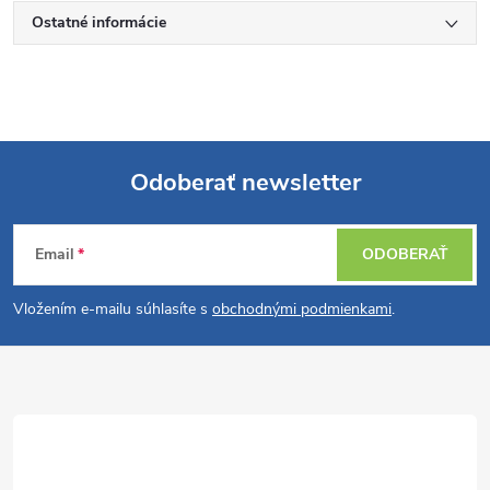
Ostatné informácie
Odoberať newsletter
Z
Email
ODOBERAŤ
á
Vložením e-mailu súhlasíte s
obchodnými podmienkami
.
p
ä
t