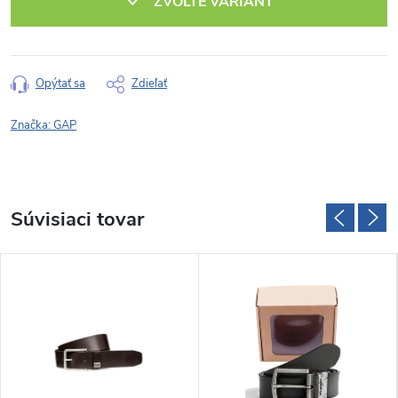
ZVOĽTE VARIANT
Opýtať sa
Zdieľať
Značka:
GAP
Súvisiaci tovar