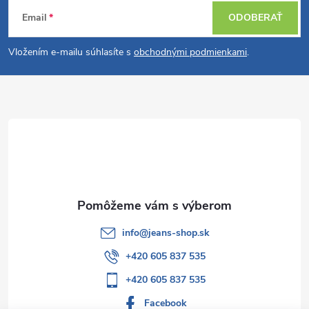
Z
Email
ODOBERAŤ
á
Vložením e-mailu súhlasíte s
obchodnými podmienkami
.
p
ä
t
i
e
info
@
jeans-shop.sk
+420 605 837 535
+420 605 837 535
Facebook