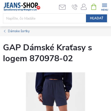
Prejsť
NÁKUPN
KOŠÍK
na
obsah
HĽADAŤ
Dámske šortky
GAP Dámské Kraťasy s
logem 870978-02