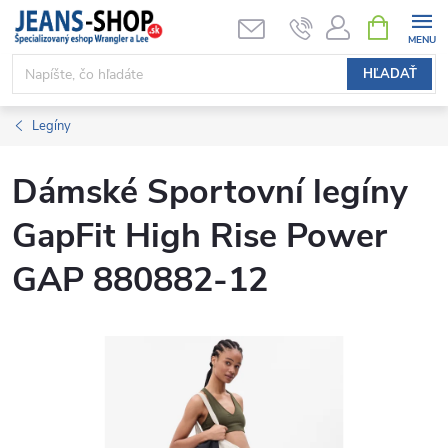
Prejsť
NÁKUPN
KOŠÍK
na
obsah
HĽADAŤ
Legíny
Dámské Sportovní legíny
GapFit High Rise Power
GAP 880882-12