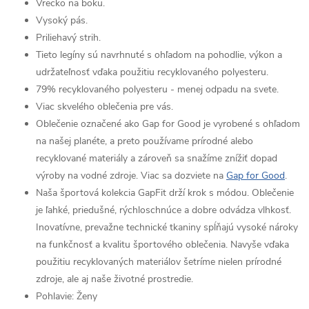
Vrecko na boku.
Vysoký pás.
Priliehavý strih.
Tieto legíny sú navrhnuté s ohľadom na pohodlie, výkon a
udržateľnosť vďaka použitiu recyklovaného polyesteru.
79% recyklovaného polyesteru - menej odpadu na svete.
Viac skvelého oblečenia pre vás.
Oblečenie označené ako Gap for Good je vyrobené s ohľadom
na našej planéte, a preto používame prírodné alebo
recyklované materiály a zároveň sa snažíme znížiť dopad
výroby na vodné zdroje. Viac sa dozviete na
Gap for Good
.
Naša športová kolekcia GapFit drží krok s módou. Oblečenie
je ľahké, priedušné, rýchloschnúce a dobre odvádza vlhkosť.
Inovatívne, prevažne technické tkaniny spĺňajú vysoké nároky
na funkčnosť a kvalitu športového oblečenia. Navyše vďaka
použitiu recyklovaných materiálov šetríme nielen prírodné
zdroje, ale aj naše životné prostredie.
Pohlavie:
Ženy