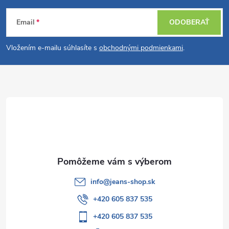
Z
Email
ODOBERAŤ
á
Vložením e-mailu súhlasíte s
obchodnými podmienkami
.
p
ä
t
i
e
info
@
jeans-shop.sk
+420 605 837 535
+420 605 837 535