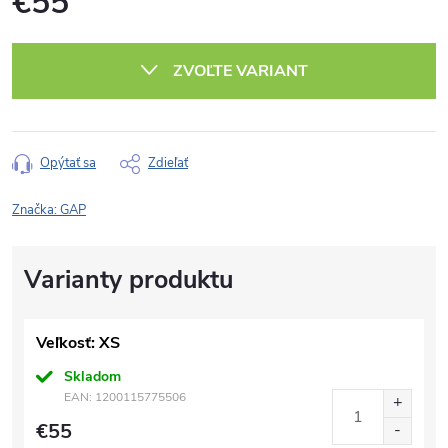
€55
Jednotková
cena:
ZVOĽTE VARIANT
Opýtať sa
Zdieľať
Značka:
GAP
Veľkosť: XS
Skladom
EAN:
1200115775506
€55