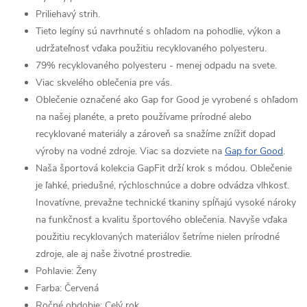
Priliehavý strih.
Tieto legíny sú navrhnuté s ohľadom na pohodlie, výkon a
udržateľnosť vďaka použitiu recyklovaného polyesteru.
79% recyklovaného polyesteru - menej odpadu na svete.
Viac skvelého oblečenia pre vás.
Oblečenie označené ako Gap for Good je vyrobené s ohľadom
na našej planéte, a preto používame prírodné alebo
recyklované materiály a zároveň sa snažíme znížiť dopad
výroby na vodné zdroje. Viac sa dozviete na
Gap for Good
.
Naša športová kolekcia GapFit drží krok s módou. Oblečenie
je ľahké, priedušné, rýchloschnúce a dobre odvádza vlhkosť.
Inovatívne, prevažne technické tkaniny spĺňajú vysoké nároky
na funkčnosť a kvalitu športového oblečenia. Navyše vďaka
použitiu recyklovaných materiálov šetríme nielen prírodné
zdroje, ale aj naše životné prostredie.
Pohlavie:
Ženy
Farba:
Červená
Ročné obdobie:
Celý rok