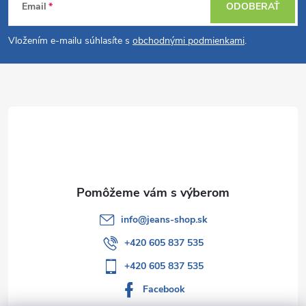
Email
ODOBERAŤ
á
Vložením e-mailu súhlasíte s
obchodnými podmienkami
.
p
ä
t
i
e
info
@
jeans-shop.sk
+420 605 837 535
+420 605 837 535
Facebook