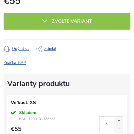
€55
Jednotková
cena:
ZVOĽTE VARIANT
Opýtať sa
Zdieľať
Značka:
GAP
Veľkosť: XS
Skladom
EAN:
1200131438683
€55