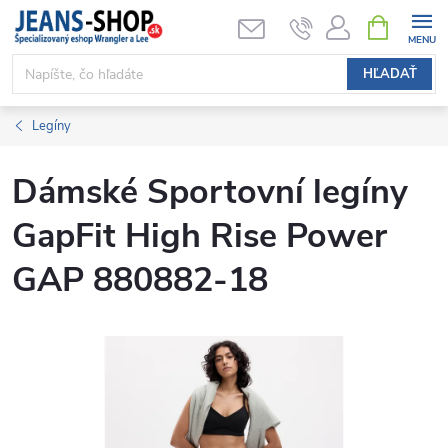
Prejsť
NÁKUPN
KOŠÍK
na
obsah
HĽADAŤ
Legíny
Dámské Sportovní legíny
GapFit High Rise Power
GAP 880882-18